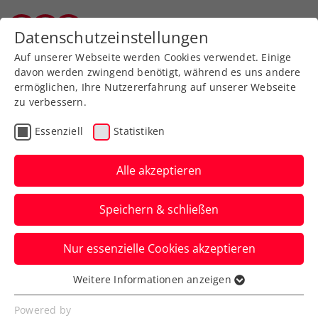
Zurück zur Newsübersicht
Datenschutzeinstellungen
Salzburger Tennisverband
Auf unserer Webseite werden Cookies verwendet. Einige
davon werden zwingend benötigt, während es uns andere
ermöglichen, Ihre Nutzererfahrung auf unserer Webseite
zu verbessern.
ATP
Essenziell
Statistiken
Kitzbühel-Quali startet
mit fünf Österreichern
Alle akzeptieren
Im Samstag-Highlight stehen sich Joel
Speichern & schließen
Schwärzler und Dennis Novak gegenüber.
Nur essenzielle Cookies akzeptieren
Verfasst von: , 29.07.2023
Weitere Informationen anzeigen
Essenziell
Essenzielle Cookies werden für grundlegende
Powered by