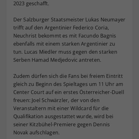
2023 geschafft.
Dieser Wert speichert Ihre Consent-
Einstellungen. Unter anderem eine
Der Salzburger Staatsmeister Lukas Neumayer
zufällig generierte ID, für die
trifft auf den Argentinier Federico Coria,
Zweck
historische Speicherung Ihrer
vorgenommen Einstellungen, falls der
Neuchrist bekommt es mit Facundo Bagnis
Webseiten-Betreiber dies eingestellt
ebenfalls mit einem starken Argentinier zu
hat.
tun. Lucas Miedler muss gegen den starken
Serben Hamad Medjedovic antreten.
Zudem dürfen sich die Fans bei freiem Eintritt
gleich zu Beginn des Spieltages um 11 Uhr am
Center Court auf ein erstes Österreicher-Duell
freuen: Joel Schwärzler, der von den
Veranstaltern mit einer Wildcard für die
Qualifikation ausgestattet wurde, wird bei
seiner Kitzbühel-Premiere gegen Dennis
Novak aufschlagen.