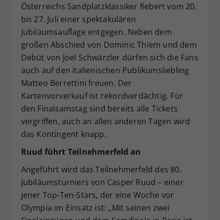
Österreichs Sandplatzklassiker fiebert vom 20.
Dieser Wert speichert Ihre Consent-
bis 27. Juli einer spektakulären
Einstellungen. Unter anderem eine
Jubiläumsauflage entgegen. Neben dem
zufällig generierte ID, für die
großen Abschied von Dominic Thiem und dem
Zweck
historische Speicherung Ihrer
vorgenommen Einstellungen, falls der
Debüt von Joel Schwärzler dürfen sich die Fans
Webseiten-Betreiber dies eingestellt
auch auf den italienischen Publikumsliebling
hat.
Matteo Berrettini freuen. Der
Kartenvorverkauf ist rekordverdächtig. Für
den Finalsamstag sind bereits alle Tickets
vergriffen, auch an allen anderen Tagen wird
das Kontingent knapp.
Ruud führt Teilnehmerfeld an
Angeführt wird das Teilnehmerfeld des 80.
Jubiläumsturniers von Casper Ruud – einer
jener Top-Ten-Stars, der eine Woche vor
Olympia im Einsatz ist: „Mit seinen zwei