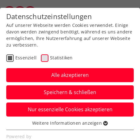
Zurück zur Newsübersicht
Datenschutzeinstellungen
Salzburger Tennisverband
Auf unserer Webseite werden Cookies verwendet. Einige
davon werden zwingend benötigt, während es uns andere
ermöglichen, Ihre Nutzererfahrung auf unserer Webseite
zu verbessern.
Turniere
ATP
Essenziell
Statistiken
Generali Open Kitzbühel:
Spielerfeld steht fest
Alle akzeptieren
Zu Stars wie Casper Ruud und Matteo
Speichern & schließen
Berrettini kommen Sebastian Ofner,
Dominic Thiem und Joel Schwärzler.
Nur essenzielle Cookies akzeptieren
Verfasst von: Presseaussendung / Redaktion, 25.06.2024
Weitere Informationen anzeigen
Essenziell
Essenzielle Cookies werden für grundlegende
Powered by