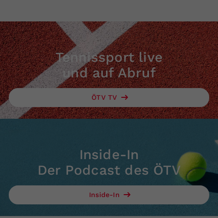
Tennissport live
und auf Abruf
ÖTV TV
Inside-In
Der Podcast des ÖTV
Inside-In