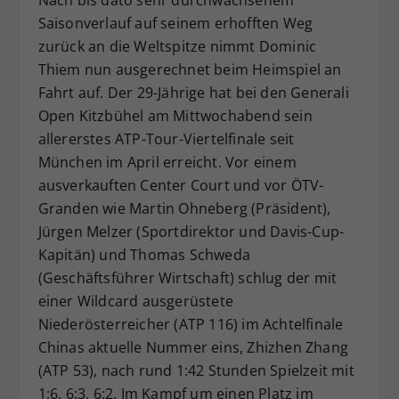
Dieser Wert speichert Ihre Consent-
Saisonverlauf auf seinem erhofften Weg
Einstellungen. Unter anderem eine
zurück an die Weltspitze nimmt Dominic
zufällig generierte ID, für die
Thiem nun ausgerechnet beim Heimspiel an
Zweck
historische Speicherung Ihrer
Fahrt auf. Der 29-Jährige hat bei den Generali
vorgenommen Einstellungen, falls der
Open Kitzbühel am Mittwochabend sein
Webseiten-Betreiber dies eingestellt
allererstes ATP-Tour-Viertelfinale seit
hat.
München im April erreicht. Vor einem
ausverkauften Center Court und vor ÖTV-
Granden wie Martin Ohneberg (Präsident),
Jürgen Melzer (Sportdirektor und Davis-Cup-
Kapitän) und Thomas Schweda
(Geschäftsführer Wirtschaft) schlug der mit
einer Wildcard ausgerüstete
Niederösterreicher (ATP 116) im Achtelfinale
Chinas aktuelle Nummer eins, Zhizhen Zhang
(ATP 53), nach rund 1:42 Stunden Spielzeit mit
1:6, 6:3, 6:2. Im Kampf um einen Platz im