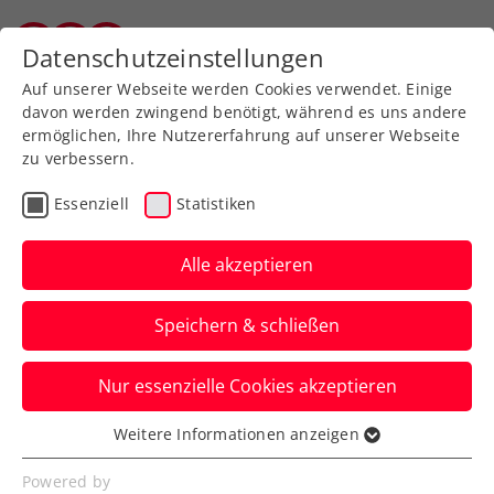
Zurück zur Newsübersicht
Datenschutzeinstellungen
Salzburger Tennisverband
Auf unserer Webseite werden Cookies verwendet. Einige
davon werden zwingend benötigt, während es uns andere
ermöglichen, Ihre Nutzererfahrung auf unserer Webseite
zu verbessern.
Turniere
ATP
Essenziell
Statistiken
Viertelfinaleinzug bei
Generali Open Kitzbühel:
Alle akzeptieren
Thiem nimmt an Fahrt
Speichern & schließen
auf
Nur essenzielle Cookies akzeptieren
Der US-Open-Champion von 2020 lässt
ein ausverkauftes Stadion beim ATP-
Weitere Informationen anzeigen
Essenziell
Turnier in Tirol aufjubeln.
Essenzielle Cookies werden für grundlegende
Powered by