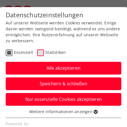
Zurück zur Newsübersicht
Datenschutzeinstellungen
Salzburger Tennisverband
Auf unserer Webseite werden Cookies verwendet. Einige
davon werden zwingend benötigt, während es uns andere
ermöglichen, Ihre Nutzererfahrung auf unserer Webseite
zu verbessern.
Turniere
ATP
Essenziell
Statistiken
Generali Open Kitzbühel:
Kopp gelingt
Alle akzeptieren
Überraschungssieg in der
Speichern & schließen
Qualifikation
Nur essenzielle Cookies akzeptieren
Das ÖTV-Ass eliminiert bei seinem ATP-
Heimturnier den Ex-Finalisten Albert
Weitere Informationen anzeigen
Essenziell
Ramos-Vinolas.
Essenzielle Cookies werden für grundlegende
Powered by