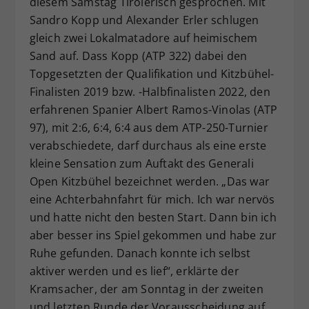
diesem Samstag Tirolerisch gesprochen. Mit
Dieser Wert speichert Ihre Consent-
Sandro Kopp und Alexander Erler schlugen
Einstellungen. Unter anderem eine
gleich zwei Lokalmatadore auf heimischem
zufällig generierte ID, für die
Sand auf. Dass Kopp (ATP 322) dabei den
Zweck
historische Speicherung Ihrer
Topgesetzten der Qualifikation und Kitzbühel-
vorgenommen Einstellungen, falls der
Finalisten 2019 bzw. -Halbfinalisten 2022, den
Webseiten-Betreiber dies eingestellt
hat.
erfahrenen Spanier Albert Ramos-Vinolas (ATP
97), mit 2:6, 6:4, 6:4 aus dem ATP-250-Turnier
verabschiedete, darf durchaus als eine erste
kleine Sensation zum Auftakt des Generali
Open Kitzbühel bezeichnet werden. „Das war
eine Achterbahnfahrt für mich. Ich war nervös
und hatte nicht den besten Start. Dann bin ich
aber besser ins Spiel gekommen und habe zur
Ruhe gefunden. Danach konnte ich selbst
aktiver werden und es lief“, erklärte der
Kramsacher, der am Sonntag in der zweiten
und letzten Runde der Vorausscheidung auf