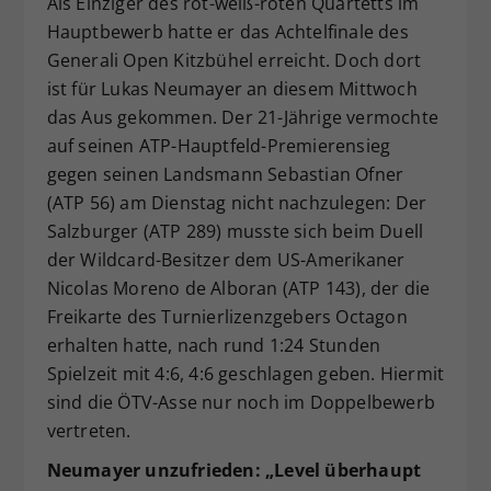
Als Einziger des rot-weiß-roten Quartetts im
Dieser Wert speichert Ihre Consent-
Hauptbewerb hatte er das Achtelfinale des
Einstellungen. Unter anderem eine
Generali Open Kitzbühel erreicht. Doch dort
zufällig generierte ID, für die
ist für Lukas Neumayer an diesem Mittwoch
Zweck
historische Speicherung Ihrer
das Aus gekommen. Der 21-Jährige vermochte
vorgenommen Einstellungen, falls der
auf seinen ATP-Hauptfeld-Premierensieg
Webseiten-Betreiber dies eingestellt
hat.
gegen seinen Landsmann Sebastian Ofner
(ATP 56) am Dienstag nicht nachzulegen: Der
Salzburger (ATP 289) musste sich beim Duell
der Wildcard-Besitzer dem US-Amerikaner
Nicolas Moreno de Alboran (ATP 143), der die
Freikarte des Turnierlizenzgebers Octagon
erhalten hatte, nach rund 1:24 Stunden
Spielzeit mit 4:6, 4:6 geschlagen geben. Hiermit
sind die ÖTV-Asse nur noch im Doppelbewerb
vertreten.
Neumayer unzufrieden: „Level überhaupt