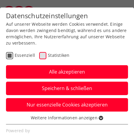
Zurück zur Newsübersicht
Datenschutzeinstellungen
Salzburger Tennisverband
Auf unserer Webseite werden Cookies verwendet. Einige
davon werden zwingend benötigt, während es uns andere
ermöglichen, Ihre Nutzererfahrung auf unserer Webseite
zu verbessern.
Turniere
ATP
Essenziell
Statistiken
Generali Open Kitzbühel:
Neumayer kann auf
Alle akzeptieren
Premierensieg nicht
Speichern & schließen
nachlegen
Nur essenzielle Cookies akzeptieren
Der heimische Zukunftshoffnung scheidet
beim ATP-Turnier in Tirol als letzter
Weitere Informationen anzeigen
Essenziell
Österreicher im Einzel aus.
Essenzielle Cookies werden für grundlegende
Powered by