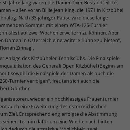
 50 Jahre lang waren die Damen fixer Bestandteil des
en – allen voran Billie Jean King, die 1971 in Kitzbühel
hhaltig. Nach 33-jähriger Pause wird diese lange
 kommenden Sommer mit einem WTA-125-Turnier
Tennisfest auf zwei Wochen erweitern zu können. Aber
en Damen in Österreich eine weitere Bühne zu bieten“,
lorian Zinnagl.
 der Anlage des Kitzbüheler Tennisclubs. Die Finalspiele
nqualifikation des Generali Open Kitzbühel (Beginn am
damit sowohl die Finalspiele der Damen als auch die
250-Turnier verfolgen“, freuten sich auch die
bert Günther.
ganisatoren, wieder ein hochklassiges Frauenturnier
Event auch eine Erweiterung des österreichischen
um Ziel. Entsprechend eng erfolgte die Abstimmung
as seinen Termin dafür um eine Woche nach hinten
sich dadurch die attraktive Möglichkeit, zwei