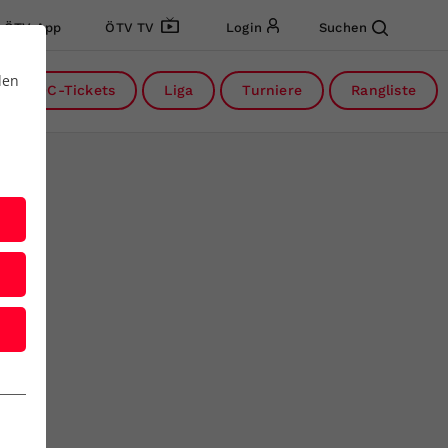
ÖTV App
ÖTV TV
Login
Suchen
den
DC-Tickets
Liga
Turniere
Rangliste