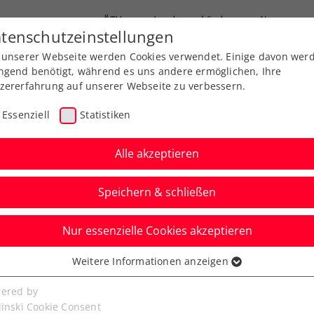
ÖTV
Landesverbände
News
tenschutzeinstellungen
 unserer Webseite werden Cookies verwendet. Einige davon wer
Ausbildung
Services
Über uns
ngend benötigt, während es uns andere ermöglichen, Ihre
zererfahrung auf unserer Webseite zu verbessern.
Essenziell
Statistiken
Alle akzeptieren
Speichern & schließen
Nur essenzielle Cookies akzeptieren
ehrt 2026 nach
Weitere Informationen anzeigen
ssenziell
ck
senzielle Cookies werden für grundlegende Funktionen der
ered by
bseite benötigt. Dadurch ist gewährleistet, dass die Webseite
linski Cookie Consent