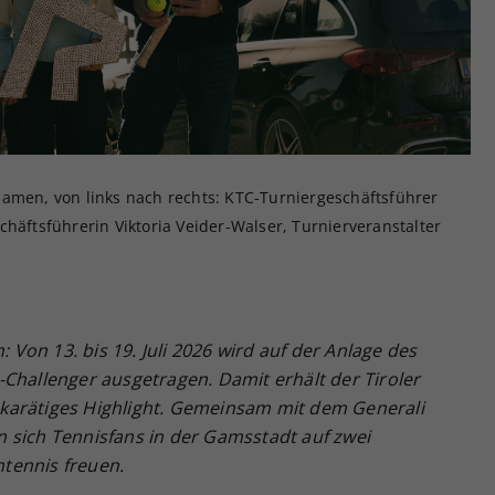
Zweck
generierte ID, für die historische Speicherung
Ihrer vorgenommen Einstellungen, falls der
Webseiten-Betreiber dies eingestellt hat.
damen, von links nach rechts: KTC-Turniergeschäftsführer
chäftsführerin Viktoria Veider-Walser, Turnierveranstalter
on 13. bis 19. Juli 2026 wird auf der Anlage des
Challenger ausgetragen. Damit erhält der Tiroler
karätiges Highlight. Gemeinsam mit dem Generali
fen sich Tennisfans in der Gamsstadt auf zwei
tennis freuen.