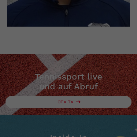
Dieser Wert speichert Ihre Consent-
Einstellungen. Unter anderem eine
zufällig generierte ID, für die
Zweck
historische Speicherung Ihrer
vorgenommen Einstellungen, falls der
Webseiten-Betreiber dies eingestellt
hat.
Tennissport live
und auf Abruf
ÖTV TV