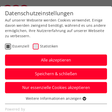
Datenschutzeinstellungen
Salzburger Tennisverband
Auf unserer Webseite werden Cookies verwendet. Einige
davon werden zwingend benötigt, während es uns andere
ermöglichen, Ihre Nutzererfahrung auf unserer Webseite
zu verbessern.
Verantwortliche im Kids-
Essenziell
Statistiken
Bereich
Alle akzeptieren
Speichern & schließen
Nur essenzielle Cookies akzeptieren
Sebastian Url
Weitere Informationen anzeigen
Essenziell
Cheftrainer Kids + U12
Essenzielle Cookies werden für grundlegende
Powered by