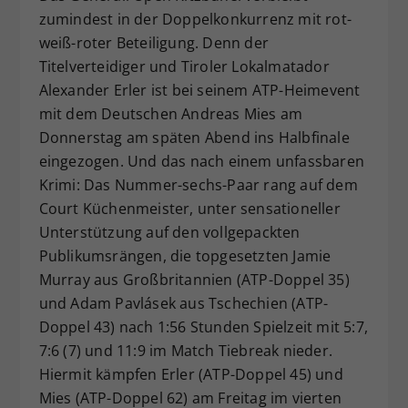
zumindest in der Doppelkonkurrenz mit rot-
Dieser Wert speichert Ihre Consent-
weiß-roter Beteiligung. Denn der
Einstellungen. Unter anderem eine
zufällig generierte ID, für die
Titelverteidiger und Tiroler Lokalmatador
Zweck
historische Speicherung Ihrer
Alexander Erler ist bei seinem ATP-Heimevent
vorgenommen Einstellungen, falls der
mit dem Deutschen Andreas Mies am
Webseiten-Betreiber dies eingestellt
Donnerstag am späten Abend ins Halbfinale
hat.
eingezogen. Und das nach einem unfassbaren
Krimi: Das Nummer-sechs-Paar rang auf dem
Court Küchenmeister, unter sensationeller
Unterstützung auf den vollgepackten
Publikumsrängen, die topgesetzten Jamie
Murray aus Großbritannien (ATP-Doppel 35)
und Adam Pavlásek aus Tschechien (ATP-
Doppel 43) nach 1:56 Stunden Spielzeit mit 5:7,
7:6 (7) und 11:9 im Match Tiebreak nieder.
Hiermit kämpfen Erler (ATP-Doppel 45) und
Mies (ATP-Doppel 62) am Freitag im vierten