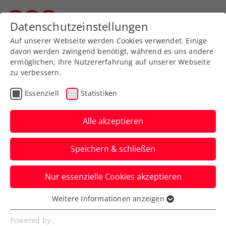
Zurück zur Newsübersicht
Datenschutzeinstellungen
Salzburger Tennisverband
Auf unserer Webseite werden Cookies verwendet. Einige
davon werden zwingend benötigt, während es uns andere
ermöglichen, Ihre Nutzererfahrung auf unserer Webseite
zu verbessern.
Turniere
ATP
Essenziell
Statistiken
Erler/Mies begeistern:
Halbfinale beim Generali
Alle akzeptieren
Open Kitzbühel
Speichern & schließen
Der Tiroler Hausherr und der Deutsche
Nur essenzielle Cookies akzeptieren
nehmen beim ATP-250-Turnier das
Nummer-eins-Doppel raus.
Weitere Informationen anzeigen
Essenziell
Verfasst von: Manuel Wachta, 25.07.2024
Essenzielle Cookies werden für grundlegende
Powered by