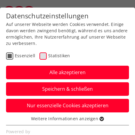
Zurück zur Newsübersicht
Datenschutzeinstellungen
Salzburger Tennisverband
Auf unserer Webseite werden Cookies verwendet. Einige
davon werden zwingend benötigt, während es uns andere
ermöglichen, Ihre Nutzererfahrung auf unserer Webseite
zu verbessern.
Turniere
ATP
Essenziell
Statistiken
Generali Open Kitzbühel:
Rodionov zieht gegen
Alle akzeptieren
Struff den Kürzeren
Speichern & schließen
Nun kommt es beim ATP-250-Turnier in
Nur essenzielle Cookies akzeptieren
Tirol auch im Hauptfeld zu österreichisch-
deutschen Duellen.
Weitere Informationen anzeigen
Essenziell
Verfasst von: Presseaussendung / Redaktion, 20.07.2025
Essenzielle Cookies werden für grundlegende
Powered by