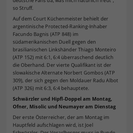
deutsche Fans da, was mich natürlich freut“,
so Struff.
Auf dem Court Küchenmeister behielt der
argentinische Protected-Ranking-Inhaber
Facundo Bagnis (ATP 848) im
südamerikanischen Duell gegen den
brasilianischen Linkshänder Thiago Monteiro
(ATP 152) mit 6:1, 6:4 überraschend deutlich
die Oberhand. Der vierte Qualifikant ist der
slowakische Alternate Norbert Gombos (ATP
309), der sich gegen den Moldauer Radu Albot
(ATP 326) mit 6:3, 6:4 behauptete.
Schwärzler und Hipfl-Doppel am Montag,
Ofner, Misolic und Neumayer am Dienstag
Der erste Österreicher, der am Montag im
Hauptfeld aufschlagen wird, ist Joel
Schwärzler. Der Vorarlberger muss in Runde