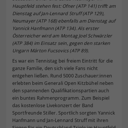
Hauptfeld stehen fest: Ofner (ATP 141) trifft am
Dieser Wert speichert Ihre Consent-
Dienstag auf Jan-Lennard Struff (ATP 129),
Einstellungen. Unter anderem eine
zufällig generierte ID, für die
Neumayer (ATP 168) ebenfalls am Dienstag auf
Zweck
historische Speicherung Ihrer
Yannick Hanfmann (ATP 134). Als erster
vorgenommen Einstellungen, falls der
Österreicher wird am Montag Joel Schwärzler
Webseiten-Betreiber dies eingestellt
(ATP 384) im Einsatz sein, gegen den starken
hat.
Ungarn Márton Fucsovics (ATP 89).
Es war ein Tennistag bei freiem Eintritt für die
ganze Familie, den sich viele Fans nicht
entgehen ließen. Rund 5000 Zuschauer:innen
erlebten beim Generali Open Kitzbühel neben
den spannenden Qualifikationspartien auch
ein buntes Rahmenprogramm. Zum Beispiel
das kostenlose Livekonzert der Band
Sportfreunde Stiller. Sportlich sorgten Yannick
Hanfmann und Jan-Lennard Struff mit ihren
Siegen für ein Deutschland-Triple im Hauptfeld