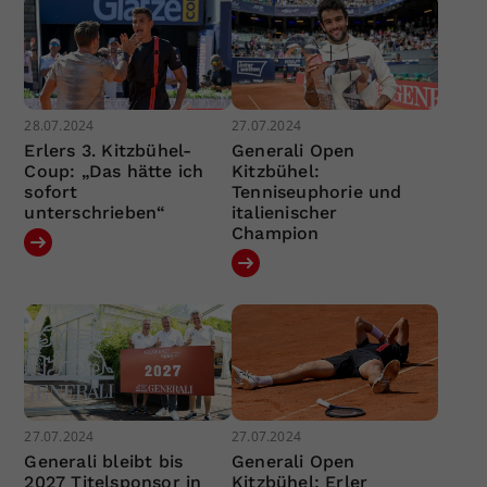
28.07.2024
27.07.2024
Erlers 3. Kitzbühel-
Generali Open
Coup: „Das hätte ich
Kitzbühel:
sofort
Tenniseuphorie und
unterschrieben“
italienischer
Champion
27.07.2024
27.07.2024
Generali bleibt bis
Generali Open
2027 Titelsponsor in
Kitzbühel: Erler