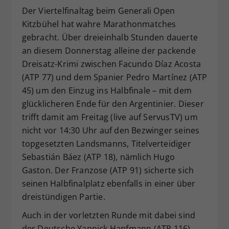
Der Viertelfinaltag beim Generali Open
Dieser Wert speichert Ihre Consent-
Kitzbühel hat wahre Marathonmatches
Einstellungen. Unter anderem eine
zufällig generierte ID, für die
gebracht. Über dreieinhalb Stunden dauerte
Zweck
historische Speicherung Ihrer
an diesem Donnerstag alleine der packende
vorgenommen Einstellungen, falls der
Dreisatz-Krimi zwischen Facundo Díaz Acosta
Webseiten-Betreiber dies eingestellt
(ATP 77) und dem Spanier Pedro Martínez (ATP
hat.
45) um den Einzug ins Halbfinale – mit dem
glücklicheren Ende für den Argentinier. Dieser
trifft damit am Freitag (live auf ServusTV) um
nicht vor 14:30 Uhr auf den Bezwinger seines
topgesetzten Landsmanns, Titelverteidiger
Sebastián Báez (ATP 18), nämlich Hugo
Gaston. Der Franzose (ATP 91) sicherte sich
seinen Halbfinalplatz ebenfalls in einer über
dreistündigen Partie.
Auch in der vorletzten Runde mit dabei sind
der Deutsche Yannick Hanfmann (ATP 116)