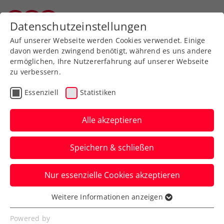
Zurück zur Newsübersicht
Datenschutzeinstellungen
Salzburger Tennisverband
Auf unserer Webseite werden Cookies verwendet. Einige
davon werden zwingend benötigt, während es uns andere
ermöglichen, Ihre Nutzererfahrung auf unserer Webseite
zu verbessern.
Turniere
ATP
Essenziell
Statistiken
Generali Open Kitzbühel:
Marathonmatches am
Alle akzeptieren
Viertelfinaltag
Speichern & schließen
Gleich zwei der Partien beim ATP-Turnier
Nur essenzielle Cookies akzeptieren
in Tirol dauern am Donnerstag weit über
drei Stunden.
Weitere Informationen anzeigen
Essenziell
Verfasst von: Presseaussendung / Redaktion, 25.07.2024
Essenzielle Cookies werden für grundlegende
Powered by