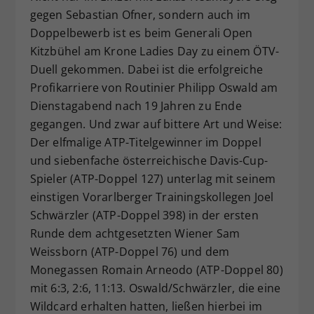
gegen Sebastian Ofner, sondern auch im
Dieser Wert speichert Ihre Consent-
Doppelbewerb ist es beim Generali Open
Einstellungen. Unter anderem eine
zufällig generierte ID, für die
Kitzbühel am Krone Ladies Day zu einem ÖTV-
Zweck
historische Speicherung Ihrer
Duell gekommen. Dabei ist die erfolgreiche
vorgenommen Einstellungen, falls der
Profikarriere von Routinier Philipp Oswald am
Webseiten-Betreiber dies eingestellt
Dienstagabend nach 19 Jahren zu Ende
hat.
gegangen. Und zwar auf bittere Art und Weise:
Der elfmalige ATP-Titelgewinner im Doppel
und siebenfache österreichische Davis-Cup-
Spieler (ATP-Doppel 127) unterlag mit seinem
einstigen Vorarlberger Trainingskollegen Joel
Schwärzler (ATP-Doppel 398) in der ersten
Runde dem achtgesetzten Wiener Sam
Weissborn (ATP-Doppel 76) und dem
Monegassen Romain Arneodo (ATP-Doppel 80)
mit 6:3, 2:6, 11:13. Oswald/Schwärzler, die eine
Wildcard erhalten hatten, ließen hierbei im