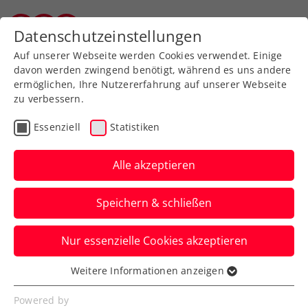
Zurück zur Newsübersicht
Datenschutzeinstellungen
Salzburger Tennisverband
Auf unserer Webseite werden Cookies verwendet. Einige
davon werden zwingend benötigt, während es uns andere
ermöglichen, Ihre Nutzererfahrung auf unserer Webseite
zu verbessern.
Turniere
ATP
Essenziell
Statistiken
Generali Open Kitzbühel:
Bitteres Karriereende für
Alle akzeptieren
Oswald
Speichern & schließen
Der Routinier unterliegt mit ÖTV-
Nur essenzielle Cookies akzeptieren
Youngster Joel Schwärzler nach vier
vergebenen Matchbällen.
Weitere Informationen anzeigen
Essenziell
Verfasst von: Manuel Wachta, 23.07.2024
Essenzielle Cookies werden für grundlegende
Powered by