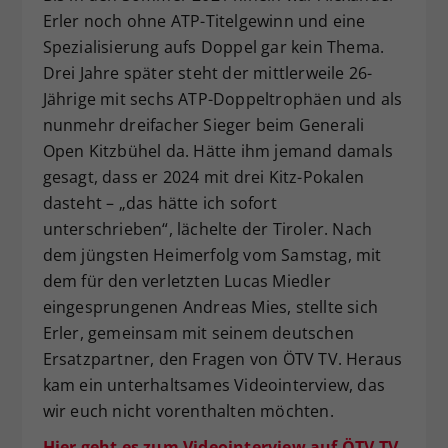
Erler noch ohne ATP-Titelgewinn und eine
Dieser Wert speichert Ihre Consent-
Spezialisierung aufs Doppel gar kein Thema.
Einstellungen. Unter anderem eine
zufällig generierte ID, für die
Drei Jahre später steht der mittlerweile 26-
Zweck
historische Speicherung Ihrer
Jährige mit sechs ATP-Doppeltrophäen und als
vorgenommen Einstellungen, falls der
nunmehr dreifacher Sieger beim Generali
Webseiten-Betreiber dies eingestellt
Open Kitzbühel da. Hätte ihm jemand damals
hat.
gesagt, dass er 2024 mit drei Kitz-Pokalen
dasteht – „das hätte ich sofort
unterschrieben“, lächelte der Tiroler. Nach
dem jüngsten Heimerfolg vom Samstag, mit
dem für den verletzten Lucas Miedler
eingesprungenen Andreas Mies, stellte sich
Erler, gemeinsam mit seinem deutschen
Ersatzpartner, den Fragen von ÖTV TV. Heraus
kam ein unterhaltsames Videointerview, das
wir euch nicht vorenthalten möchten.
Hier geht es zum Videointerview auf ÖTV TV.