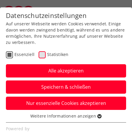
Zurück zur Newsübersicht
Datenschutzeinstellungen
Salzburger Tennisverband
Auf unserer Webseite werden Cookies verwendet. Einige
davon werden zwingend benötigt, während es uns andere
ermöglichen, Ihre Nutzererfahrung auf unserer Webseite
zu verbessern.
Turniere
ATP
Essenziell
Statistiken
Erlers 3. Kitzbühel-Coup:
„Das hätte ich sofort
Alle akzeptieren
unterschrieben“
Speichern & schließen
Der Tiroler und der Deutsche Andreas
Nur essenzielle Cookies akzeptieren
Mies nach dem Generali Open Kitzbühel
im lustigen Videointerview.
Weitere Informationen anzeigen
Essenziell
Verfasst von: Manuel Wachta, 28.07.2024
Essenzielle Cookies werden für grundlegende
Powered by