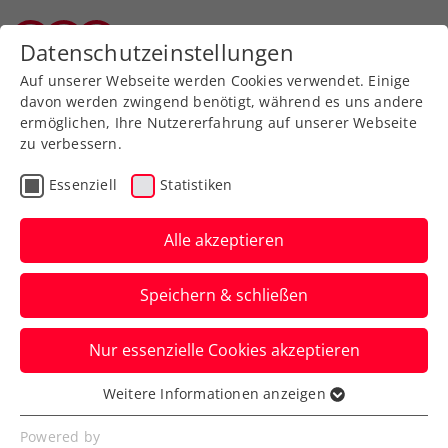
Zurück zur Newsübersicht
Datenschutzeinstellungen
Salzburger Tennisverband
Auf unserer Webseite werden Cookies verwendet. Einige
davon werden zwingend benötigt, während es uns andere
ermöglichen, Ihre Nutzererfahrung auf unserer Webseite
zu verbessern.
Turniere
ATP
Essenziell
Statistiken
Generali Open Kitzbühel:
Novak schafft Sprung in
Alle akzeptieren
den Hauptbewerb
Speichern & schließen
Damit schlägt ein Österreicher-Quartett
Nur essenzielle Cookies akzeptieren
im Hauptfeld des ATP-250-Turniers in
Tirol auf.
Weitere Informationen anzeigen
Essenziell
Verfasst von: Presseaussendung / Redaktion, 30.07.2023
Essenzielle Cookies werden für grundlegende
Powered by