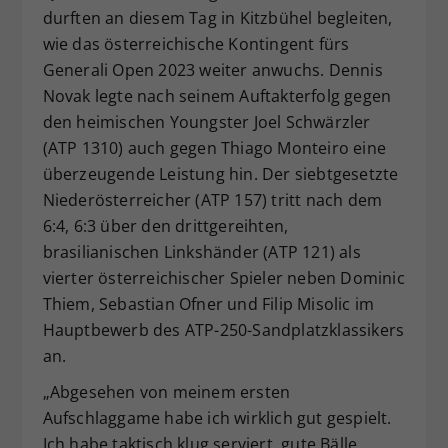
durften an diesem Tag in Kitzbühel begleiten,
Dieser Wert speichert Ihre Consent-
wie das österreichische Kontingent fürs
Einstellungen. Unter anderem eine
zufällig generierte ID, für die
Generali Open 2023 weiter anwuchs. Dennis
Zweck
historische Speicherung Ihrer
Novak legte nach seinem Auftakterfolg gegen
vorgenommen Einstellungen, falls der
den heimischen Youngster Joel Schwärzler
Webseiten-Betreiber dies eingestellt
(ATP 1310) auch gegen Thiago Monteiro eine
hat.
überzeugende Leistung hin. Der siebtgesetzte
Niederösterreicher (ATP 157) tritt nach dem
6:4, 6:3 über den drittgereihten,
brasilianischen Linkshänder (ATP 121) als
vierter österreichischer Spieler neben Dominic
Thiem, Sebastian Ofner und Filip Misolic im
Hauptbewerb des ATP-250-Sandplatzklassikers
an.
„Abgesehen von meinem ersten
Aufschlaggame habe ich wirklich gut gespielt.
Ich habe taktisch klug serviert, gute Bälle