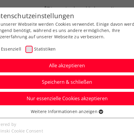
ÖTV
Landesverbände
News
tenschutzeinstellungen
 unserer Webseite werden Cookies verwendet. Einige davon wer
Ausbildung
Services
Über uns
ngend benötigt, während es uns andere ermöglichen, Ihre
zererfahrung auf unserer Webseite zu verbessern.
Essenziell
Statistiken
Alle akzeptieren
Speichern & schließen
rung der Kidsbewerbe U8/U10 (alle
Nur essenzielle Cookies akzeptieren
Weitere Informationen anzeigen
ssenziell
senzielle Cookies werden für grundlegende Funktionen der
ered by
e U8 und U10 Feldgrößen, Bälle, Schlägergrößen,
bseite benötigt. Dadurch ist gewährleistet, dass die Webseite
linski Cookie Consent