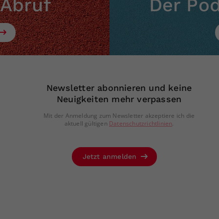
 Abruf
Der Po
Zweck
generierte ID, für die historische Speicherung
Ihrer vorgenommen Einstellungen, falls der
Webseiten-Betreiber dies eingestellt hat.
Newsletter abonnieren und keine
Neuigkeiten mehr verpassen
Mit der Anmeldung zum Newsletter akzeptiere ich die
aktuell gültigen
Datenschutzrichtlinien
.
Jetzt anmelden