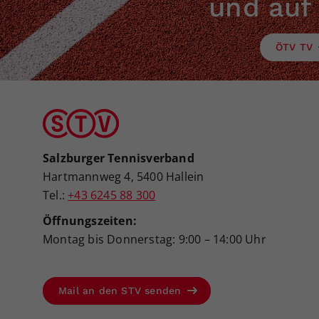
und auf
ÖTV TV
Salzburger Tennisverband
Hartmannweg 4, 5400 Hallein
Tel.:
+43 6245 88 300
Öffnungszeiten:
Montag bis Donnerstag: 9:00 – 14:00 Uhr
Mail an den STV senden