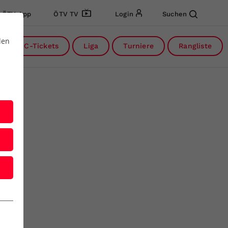
ÖTV App
ÖTV TV
Login
Suchen
den
DC-Tickets
Liga
Turniere
Rangliste