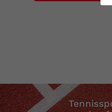
ei
S
Tennisspo