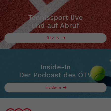
Tennissport live
und auf Abruf
ÖTV TV
Inside-In
Der Podcast des ÖTV
Inside-In