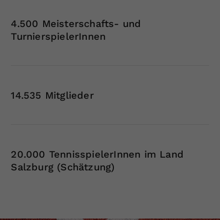
Dieser Wert speichert Ihre Consent-
4.500 Meisterschafts- und
Einstellungen. Unter anderem eine
zufällig generierte ID, für die
TurnierspielerInnen
Zweck
historische Speicherung Ihrer
vorgenommen Einstellungen, falls der
Webseiten-Betreiber dies eingestellt
hat.
14.535 Mitglieder
20.000 TennisspielerInnen im Land
Salzburg (Schätzung)