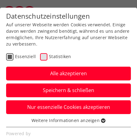
Datenschutzeinstellungen
Salzburger Tennisverband
Auf unserer Webseite werden Cookies verwendet. Einige
davon werden zwingend benötigt, während es uns andere
Statistik des STV
ermöglichen, Ihre Nutzererfahrung auf unserer Webseite
zu verbessern.
Der Salzburger Tennisverband ist in Salzburg nach
Mitgliedern der viertgrößte Sport-Fachverband
Essenziell
Statistiken
(nach Fußball, Wintersport und Stockschützen).
Alle akzeptieren
Einige aktuelle Daten (Stand: 31.12.2022):
Speichern & schließen
93 Mitgliedervereine des STV
Nur essenzielle Cookies akzeptieren
Weitere Informationen anzeigen
Essenziell
Essenzielle Cookies werden für grundlegende
334 Freiplätze
Powered by