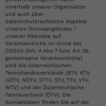
Dieser Wert speichert Ihre Consent-
innerhalb unserer Organisation
Einstellungen. Unter anderem eine
und auch über
zufällig generierte ID, für die
datenschutzrechtliche Aspekte
Zweck
historische Speicherung Ihrer
vorgenommen Einstellungen, falls der
unseres Onlineangebotes /
Webseiten-Betreiber dies eingestellt
unserer Websites auf.
hat.
Verantwortliche im Sinne der
DSGVO (Art. 4 Abs 7 bzw. Art 26,
gemeinsame Verantwortliche)
sind die österreichischen
Tennislandesverbände (BTV, KTV,
OÖTV, NÖTV, STTV, STV, TTV, VTV,
WTV) und der Österreichische
Tennisverband (ÖTV). Die
Kontaktdaten finden Sie auf der