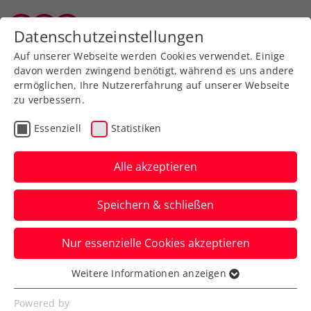
Datenschutzeinstellungen
Salzburger Tennisverband
Auf unserer Webseite werden Cookies verwendet. Einige
davon werden zwingend benötigt, während es uns andere
ermöglichen, Ihre Nutzererfahrung auf unserer Webseite
zu verbessern.
Datenschutzerklärung
Essenziell
Statistiken
Alle akzeptieren
Speichern & schließen
Nur essenzielle Cookies akzeptieren
Weitere Informationen anzeigen
Für den Österreichische
Essenziell
Tennisverband (ÖTV) und die
Essenzielle Cookies werden für grundlegende
Powered by