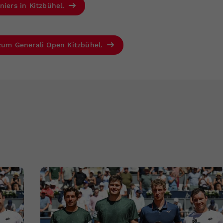
niers in Kitzbühel.
 zum Generali Open Kitzbühel.