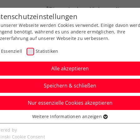
ÖTV
Landesverbände
News
tenschutzeinstellungen
 unserer Webseite werden Cookies verwendet. Einige davon wer
Ausbildung
Services
Über uns
ngend benötigt, während es uns andere ermöglichen, Ihre
zererfahrung auf unserer Webseite zu verbessern.
Essenziell
Statistiken
Alle akzeptieren
Speichern & schließen
Nur essenzielle Cookies akzeptieren
Kitzbühel: Davis-Cup-
Weitere Informationen anzeigen
ssenziell
gt Erler/Mies ins
senzielle Cookies werden für grundlegende Funktionen der
ered by
bseite benötigt. Dadurch ist gewährleistet, dass die Webseite
linski Cookie Consent