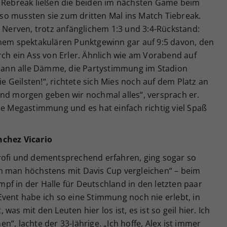
s Rebreak ließen die beiden im nächsten Game beim
o mussten sie zum dritten Mal ins Match Tiebreak.
e Nerven, trotz anfänglichem 1:3 und 3:4-Rückstand:
inem spektakulären Punktgewinn gar auf 9:5 davon, den
rch ein Ass von Erler. Ähnlich wie am Vorabend auf
ann alle Dämme, die Partystimmung im Stadion
ie Geilsten!“, richtete sich Mies noch auf dem Platz an
und morgen geben wir nochmal alles“, versprach er.
ne Megastimmung und es hat einfach richtig viel Spaß
nchez Vicario
rofi und dementsprechend erfahren, ging sogar so
n man höchstens mit Davis Cup vergleichen“ – beim
pf in der Halle für Deutschland in den letzten paar
vent habe ich so eine Stimmung noch nie erlebt, in
as mit den Leuten hier los ist, es ist so geil hier. Ich
“, lachte der 33-Jährige. „Ich hoffe, Alex ist immer