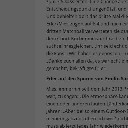
zum 3:5 kassierten. Eine Chance auf
Entscheidungspunkt ungenützt, und s
Und behielten dort das dritte Mal di
Erler/Mies zogen auf 6:4 und nach e
dritten Matchball verwerteten sie du
dem Court Küchenmeister brachen d
suchte ihresgleichen. „Ihr seid echt d
die Fans. „Wir haben es genossen – 
„Danke euch allen da, es war echt ei
gemacht“, bekräftigte Erler.
Erler auf den Spuren von Emilio Sá
Mies, immerhin seit dem Jahr 2013 P
weit, zu sagen: „Die Atmosphäre kan
einen oder anderen lauten Länderkam
Jahren. „Aber bei so einem Outdoor-E
meinem ganzen Leben. Ich weiß nicht, w
muss ab jetzt jedes Jahr wiederkommen