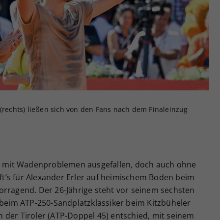
Zweck
generierte ID, für die historische Speicherung
Ihrer vorgenommen Einstellungen, falls der
Webseiten-Betreiber dies eingestellt hat.
 (rechts) ließen sich von den Fans nach dem Finaleinzug
ig mit Wadenproblemen ausgefallen, doch auch ohne
t’s für Alexander Erler auf heimischem Boden beim
orragend. Der 26-Jährige steht vor seinem sechsten
 beim ATP-250-Sandplatzklassiker beim Kitzbüheler
 der Tiroler (ATP-Doppel 45) entschied, mit seinem