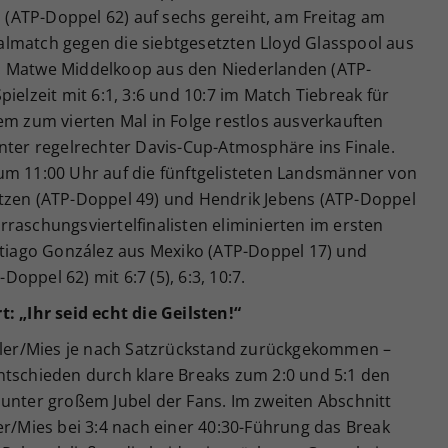
(ATP-Doppel 62) auf sechs gereiht, am Freitag am
lmatch gegen die siebtgesetzten Lloyd Glasspool aus
. Matwe Middelkoop aus den Niederlanden (ATP-
ielzeit mit 6:1, 3:6 und 10:7 im Match Tiebreak für
em zum vierten Mal in Folge restlos ausverkauften
nter regelrechter Davis-Cup-Atmosphäre ins Finale.
um 11:00 Uhr auf die fünftgelisteten Landsmänner von
tzen (ATP-Doppel 49) und Hendrik Jebens (ATP-Doppel
raschungsviertelfinalisten eliminierten im ersten
antiago González aus Mexiko (ATP-Doppel 17) und
ppel 62) mit 6:7 (5), 6:3, 10:7.
: „Ihr seid echt die Geilsten!“
Erler/Mies je nach Satzrückstand zurückgekommen –
ntschieden durch klare Breaks zum 2:0 und 5:1 den
 unter großem Jubel der Fans. Im zweiten Abschnitt
er/Mies bei 3:4 nach einer 40:30-Führung das Break