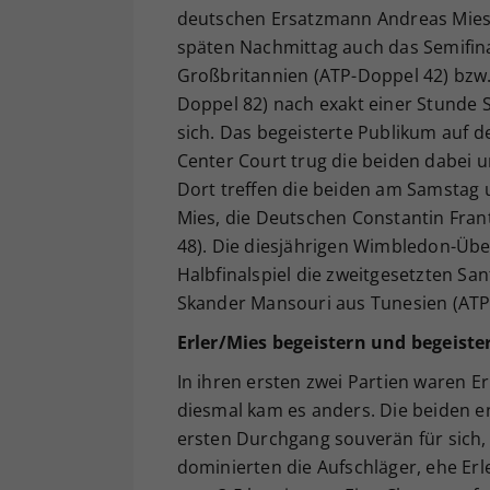
deutschen Ersatzmann Andreas Mies 
späten Nachmittag auch das Semifina
Großbritannien (ATP-Doppel 42) bzw
Doppel 82) nach exakt einer Stunde Sp
sich. Das begeisterte Publikum auf d
Center Court trug die beiden dabei u
Dort treffen die beiden am Samstag 
Mies, die Deutschen Constantin Fran
48). Die diesjährigen Wimbledon-Über
Halbfinalspiel die zweitgesetzten S
Skander Mansouri aus Tunesien (ATP-Do
Erler/Mies begeistern und begeistert
In ihren ersten zwei Partien waren 
diesmal kam es anders. Die beiden e
ersten Durchgang souverän für sich,
dominierten die Aufschläger, ehe Erl