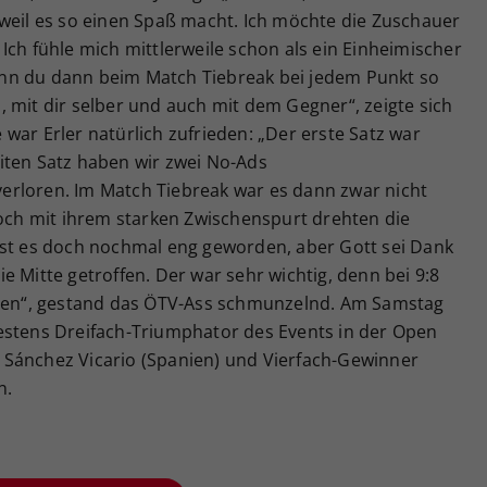
 weil es so einen Spaß macht. Ich möchte die Zuschauer
Ich fühle mich mittlerweile schon als ein Einheimischer
 wenn du dann beim Match Tiebreak bei jedem Punkt so
 mit dir selber und auch mit dem Gegner“, zeigte sich
war Erler natürlich zufrieden: „Der erste Satz war
iten Satz haben wir zwei No-Ads
erloren. Im Match Tiebreak war es dann zwar nicht
doch mit ihrem starken Zwischenspurt drehten die
ist es doch nochmal eng geworden, aber Gott sei Dank
e Mitte getroffen. Der war sehr wichtig, denn bei 9:8
llen“, gestand das ÖTV-Ass schmunzelnd. Am Samstag
estens Dreifach-Triumphator des Events in der Open
 Sánchez Vicario (Spanien) und Vierfach-Gewinner
n.