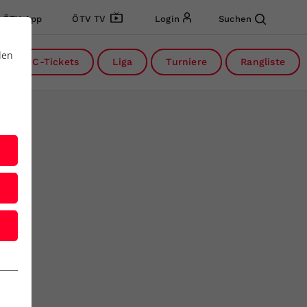
ÖTV App
ÖTV TV
Login
Suchen
den
DC-Tickets
Liga
Turniere
Rangliste