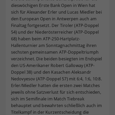
dieswöchigen Erste Bank Open in Wien hat
Dieser Wert speichert Ihre Consent-
sich für Alexander Erler und Lucas Miedler bei
Einstellungen. Unter anderem eine
zufällig generierte ID, für die
den European Open in Antwerpen auch am
Zweck
historische Speicherung Ihrer
Finaltag fortgesetzt. Der Tiroler (ATP-Doppel
vorgenommen Einstellungen, falls der
54) und der Niederösterreicher (ATP-Doppel
Webseiten-Betreiber dies eingestellt
68) haben beim ATP-250-Hartplatz-
hat.
Hallenturnier am Sonntagnachmittag ihren
sechsten gemeinsamen ATP-Doppeltriumph
verzeichnet. Die beiden besiegten im Endspiel
den US-Amerikaner Robert Galloway (ATP-
Doppel 38) und den Kasachen Aleksandr
Nedovyesov (ATP-Doppel 57) mit 6:4, 1:6, 10:8.
Erler/Miedler hatten die ersten zwei Matches
jeweils ohne Satzverlust für sich entschieden,
sich im Semifinale im Match Tiebreak
behauptet und bewahrten schließlich auch im
Titelkampf in der Kurzentscheidung die