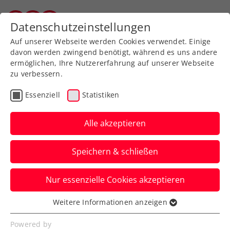
Zurück zur Newsübersicht
Datenschutzeinstellungen
Salzburger Tennisverband
Auf unserer Webseite werden Cookies verwendet. Einige
davon werden zwingend benötigt, während es uns andere
ermöglichen, Ihre Nutzererfahrung auf unserer Webseite
zu verbessern.
Turniere
ATP
Essenziell
Statistiken
ATP Antwerpen:
Erler/Miedler mit 6. Titel
Alle akzeptieren
ins Wien-Heimspiel
Speichern & schließen
Das ÖTV-Davis-Cup-Doppel lässt sich im
Nur essenzielle Cookies akzeptieren
Norden von Belgien auch im Finale nicht
aufhalten.
Weitere Informationen anzeigen
Essenziell
Verfasst von: Manuel Wachta, 21.10.2024
Essenzielle Cookies werden für grundlegende
Powered by