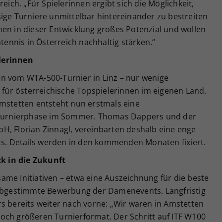
ch. „Für Spielerinnen ergibt sich die Möglichkeit,
ige Turniere unmittelbar hintereinander zu bestreiten
hen in dieser Entwicklung großes Potenzial und wollen
nnis in Österreich nachhaltig stärken.“
lerinnen
n vom WTA-500-Turnier in Linz – nur wenige
n für österreichische Topspielerinnen im eigenen Land.
Amstetten entsteht nun erstmals eine
urnierphase im Sommer. Thomas Dappers und der
H, Florian Zinnagl, vereinbarten deshalb eine enge
. Details werden in den kommenden Monaten fixiert.
k in die Zukunft
me Initiativen – etwa eine Auszeichnung für die beste
 abgestimmte Bewerbung der Damenevents. Langfristig
s bereits weiter nach vorne: „Wir waren in Amstetten
och größeren Turnierformat. Der Schritt auf ITF W100