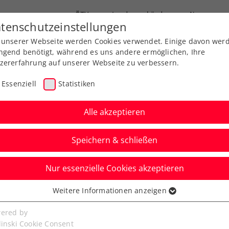
ÖTV
Landesverbände
News
tenschutzeinstellungen
 unserer Webseite werden Cookies verwendet. Einige davon wer
Ausbildung
Services
Über uns
ngend benötigt, während es uns andere ermöglichen, Ihre
zererfahrung auf unserer Webseite zu verbessern.
Essenziell
Statistiken
Alle akzeptieren
Speichern & schließen
Nur essenzielle Cookies akzeptieren
mstetten 2026 als
Weitere Informationen anzeigen
ssenziell
ier
senzielle Cookies werden für grundlegende Funktionen der
ered by
bseite benötigt. Dadurch ist gewährleistet, dass die Webseite
linski Cookie Consent