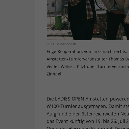
© KTC/Schennach
Enge Kooperation, von links nach rechts
Amstetten-Turnierveranstalter Thomas Da
Veider-Walser, Kitzbühel-Turnierveranst
Zinnagl.
Die LADIES OPEN Amstetten powered 
W100-Turnier ausgetragen. Damit stei
Aufgrund einer österreichweiten Ne
das Event künftig von 19. bis 26. Juli
Open der Herren in Kitzbühel. Die 