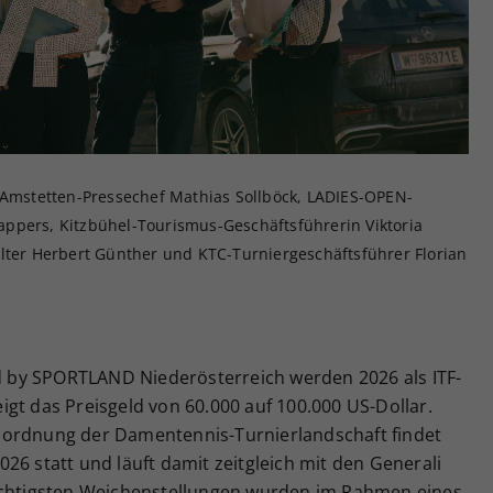
Zweck
generierte ID, für die historische Speicherung
Ihrer vorgenommen Einstellungen, falls der
Webseiten-Betreiber dies eingestellt hat.
: Amstetten-Pressechef Mathias Sollböck, LADIES-OPEN-
ppers, Kitzbühel-Tourismus-Geschäftsführerin Viktoria
alter Herbert Günther und KTC-Turniergeschäftsführer Florian
by SPORTLAND Niederösterreich werden 2026 als ITF-
gt das Preisgeld von 60.000 auf 100.000 US-Dollar.
uordnung der Damentennis-Turnierlandschaft findet
 2026 statt und läuft damit zeitgleich mit den Generali
wichtigsten Weichenstellungen wurden im Rahmen eines