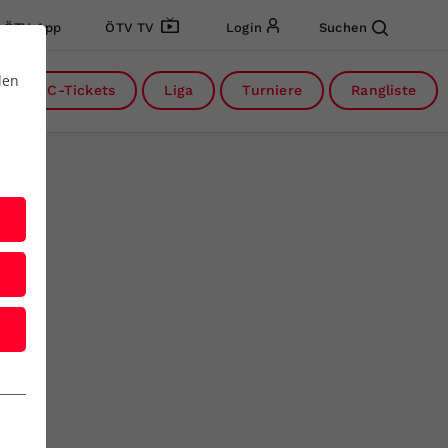
ÖTV App
ÖTV TV
Login
Suchen
den
DC-Tickets
Liga
Turniere
Rangliste