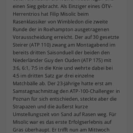
einen Sieg gebracht. Als Einziger eines ÖTV-
Dieser Wert speichert Ihre Consent-
Herrentrios hat Filip Misolic beim
Einstellungen. Unter anderem eine
zufällig generierte ID, für die
Rasenklassiker von Wimbledon die zweite
Zweck
historische Speicherung Ihrer
Runde der in Roehampton ausgetragenen
vorgenommen Einstellungen, falls der
Vorausscheidung erreicht. Der auf 30 gesetzte
Webseiten-Betreiber dies eingestellt
Steirer (ATP 110) zwang am Montagabend im
hat.
bereits dritten Saisonduell der beiden den
Niederländer Guy den Ouden (ATP 175) mit
3:6, 6:1, 7:5 in die Knie und wehrte dabei bei
4:5 im dritten Satz gar drei einzelne
Matchbälle ab. Der 23-Jährige hatte erst am
Samstagnachmittag den ATP-100-Challenger in
Poznan für sich entschieden, steckte aber die
Strapazen und die äußerst kurze
Umstellungszeit von Sand auf Rasen weg. Für
Misolic war es das erste Erfolgserlebnis auf
Gras überhaupt. Er trifft nun am Mittwoch