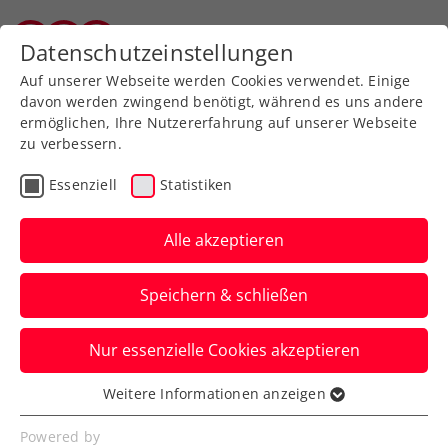
Zurück zur Newsübersicht
Datenschutzeinstellungen
Salzburger Tennisverband
Auf unserer Webseite werden Cookies verwendet. Einige
davon werden zwingend benötigt, während es uns andere
ermöglichen, Ihre Nutzererfahrung auf unserer Webseite
zu verbessern.
ATP
WTA
Turniere
Essenziell
Statistiken
Wimbledon: Misolic
kämpft sich in die 2.
Alle akzeptieren
Qualifikationsrunde
Speichern & schließen
Lukas Neumayer und Jurij Rodionov
Nur essenzielle Cookies akzeptieren
verlieren bei der in Roehampton
ausgetragenen Vorausscheidung früh.
Weitere Informationen anzeigen
Essenziell
Verfasst von: Manuel Wachta, 23.06.2025
Essenzielle Cookies werden für grundlegende
Powered by