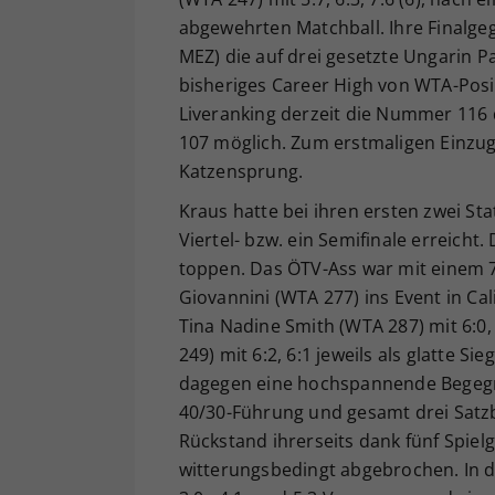
abgewehrten Matchball. Ihre Finalge
MEZ) die auf drei gesetzte Ungarin P
bisheriges Career High von WTA-Posit
Liveranking derzeit die Nummer 116 de
107 möglich. Zum erstmaligen Einzug
Katzensprung.
Kraus hatte bei ihren ersten zwei S
Viertel- bzw. ein Semifinale erreicht
toppen. Das ÖTV-Ass war mit einem 7:6
Giovannini (WTA 277) ins Event in Cal
Tina Nadine Smith (WTA 287) mit 6:0, 
249) mit 6:2, 6:1 jeweils als glatte 
dagegen eine hochspannende Begegnu
40/30-Führung und gesamt drei Satzbä
Rückstand ihrerseits dank fünf Spiel
witterungsbedingt abgebrochen. In d