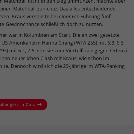
nen Matchball nicht in den Sieg ummünzen, machte aber
einen Matchball zunichte. Das alles entscheidende
ven: Kraus verspielte bei einer 6:1-Führung fünf
bte Gewinnchance schließlich doch zu nützen.
r war in Kolumbien am Start. Die an zwei gesetzte
 US-Amerikanerin Hanna Chang (WTA 255) mit 6:3, 6:3
) mit 6:1, 7:5, ehe sie zum Viertelfinale gegen Ortenzi
inen neuerlichen Clash mit Kraus, wie schon im
fehlte. Dennoch wird sich die 29-Jährige im WTA-Ranking
llengers in Cali.