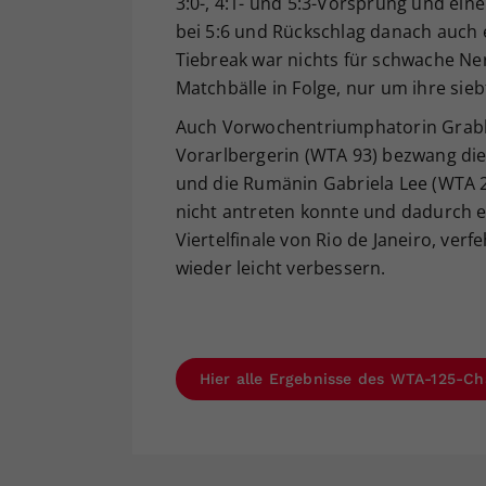
3:0-, 4:1- und 5:3-Vorsprung und ei
bei 5:6 und Rückschlag danach auch 
Tiebreak war nichts für schwache Ner
Matchbälle in Folge, nur um ihre sie
Auch Vorwochentriumphatorin Grabhe
Vorarlbergerin (WTA 93) bezwang die
und die Rumänin Gabriela Lee (WTA 293
nicht antreten konnte und dadurch e
Viertelfinale von Rio de Janeiro, ver
wieder leicht verbessern.
Hier alle Ergebnisse des WTA-125-Cha