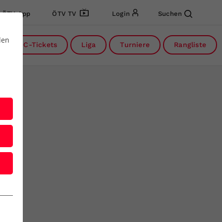
ÖTV App
ÖTV TV
Login
Suchen
den
DC-Tickets
Liga
Turniere
Rangliste