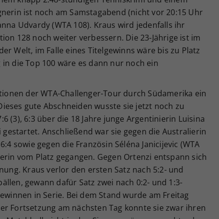
gnerin ist noch am Samstagabend (nicht vor 20:15 Uhr
anna Udvardy (WTA 108). Kraus wird jedenfalls ihr
ion 128 noch weiter verbessern. Die 23-Jährige ist im
r Welt, im Falle eines Titelgewinns wäre bis zu Platz
 in die Top 100 wäre es dann nur noch ein
tationen der WTA-Challenger-Tour durch Südamerika ein
. Dieses gute Abschneiden wusste sie jetzt noch zu
 (3), 6:3 über die 18 Jahre junge Argentinierin Luisina
i gestartet. Anschließend war sie gegen die Australierin
6:4 sowie gegen die Französin Séléna Janicijevic (WTA
Siegerin vom Platz gegangen. Gegen Ortenzi entspann sich
ng. Kraus verlor den ersten Satz nach 5:2- und
llen, gewann dafür Satz zwei nach 0:2- und 1:3-
gewinnen in Serie. Bei dem Stand wurde am Freitag
er Fortsetzung am nächsten Tag konnte sie zwar ihren