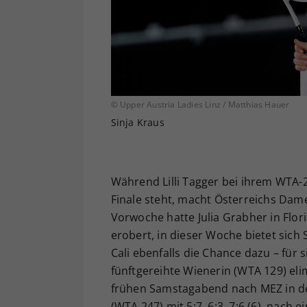
© Upper Austria Ladies Linz / Matthias Hauer
Sinja Kraus
Während Lilli Tagger bei ihrem WTA-
Finale steht, macht Österreichs Dam
Vorwoche hatte Julia Grabher in Flor
erobert, in dieser Woche bietet sich 
Cali ebenfalls die Chance dazu – für
fünftgereihte Wienerin (WTA 129) el
frühen Samstagabend nach MEZ in der
(WTA 247) mit 5:7, 6:3, 7:6 (6), nac