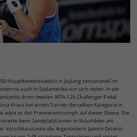
Zweck
generierte ID, für die historische Speicherung
Ihrer vorgenommen Einstellungen, falls der
Webseiten-Betreiber dies eingestellt hat.
250-Hauptbewerbsdebüt in Jiujiang sensationell im
entennis auch in Südamerika von sich reden. In der
ianópolis ihren zweiten WTA-125-Challenger-Pokal
Sinja Kraus bei einem Turnier derselben Kategorie in
 sie wäre es der Premierentriumph auf dieser Ebene. Die
iminierte beim Sandplatzturnier in Kolumbien am
 Vorschlussrunde die Argentinierin Jasmin Ortenzi
h einem knapp 2:48-stündigen Tenniskrimi und einem