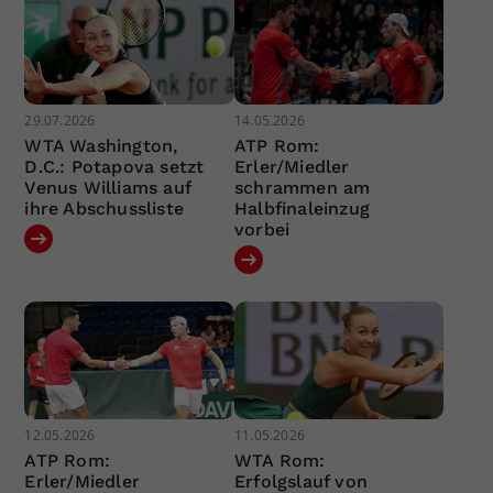
29.07.2026
14.05.2026
WTA Washington,
ATP Rom:
D.C.: Potapova setzt
Erler/Miedler
Venus Williams auf
schrammen am
ihre Abschussliste
Halbfinaleinzug
vorbei
12.05.2026
11.05.2026
ATP Rom:
WTA Rom:
Erler/Miedler
Erfolgslauf von