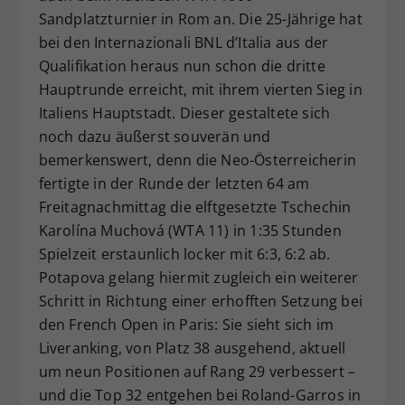
Sandplatzturnier in Rom an. Die 25-Jährige hat
Dieser Wert speichert Ihre Consent-
bei den Internazionali BNL d’Italia aus der
Einstellungen. Unter anderem eine
zufällig generierte ID, für die
Qualifikation heraus nun schon die dritte
Zweck
historische Speicherung Ihrer
Hauptrunde erreicht, mit ihrem vierten Sieg in
vorgenommen Einstellungen, falls der
Italiens Hauptstadt. Dieser gestaltete sich
Webseiten-Betreiber dies eingestellt
noch dazu äußerst souverän und
hat.
bemerkenswert, denn die Neo-Österreicherin
fertigte in der Runde der letzten 64 am
Freitagnachmittag die elftgesetzte Tschechin
Karolína Muchová (WTA 11) in 1:35 Stunden
Spielzeit erstaunlich locker mit 6:3, 6:2 ab.
Potapova gelang hiermit zugleich ein weiterer
Schritt in Richtung einer erhofften Setzung bei
den French Open in Paris: Sie sieht sich im
Liveranking, von Platz 38 ausgehend, aktuell
um neun Positionen auf Rang 29 verbessert –
und die Top 32 entgehen bei Roland-Garros in