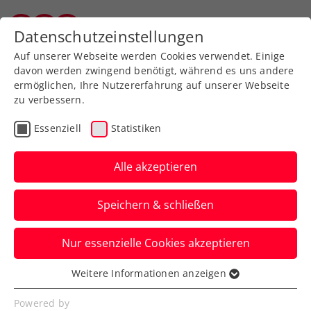
Zurück zur Newsübersicht
Datenschutzeinstellungen
Salzburger Tennisverband
Auf unserer Webseite werden Cookies verwendet. Einige
davon werden zwingend benötigt, während es uns andere
ermöglichen, Ihre Nutzererfahrung auf unserer Webseite
zu verbessern.
ATP
WTA
Turniere
Essenziell
Statistiken
WTA Rom: Potapova lässt
Nummer 11 der Welt keine
Alle akzeptieren
Chance
Speichern & schließen
Österreichs aktuelle Nummer eins führt
Nur essenzielle Cookies akzeptieren
Karolína Muchová bei ihrem Zweisatz-
Sieg im Foro Italico vor.
Weitere Informationen anzeigen
Essenziell
Verfasst von: Manuel Wachta, 08.05.2026
Essenzielle Cookies werden für grundlegende
Powered by