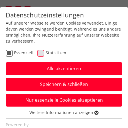
Zurück zur Newsübersicht
Datenschutzeinstellungen
Salzburger Tennisverband
Auf unserer Webseite werden Cookies verwendet. Einige
davon werden zwingend benötigt, während es uns andere
ermöglichen, Ihre Nutzererfahrung auf unserer Webseite
zu verbessern.
VR-Tennis
Allgemeine Klasse
Turniere
Essenziell
Statistiken
Virtueller Vizeweltmeister
misst sich mit der
Alle akzeptieren
Tenniselite
Speichern & schließen
Dieses interessante Kräftemessen gibt es
Nur essenzielle Cookies akzeptieren
ab Sonntag bei den win2day Open Tennis
Staatsmeisterschaften.
Weitere Informationen anzeigen
Essenziell
Verfasst von: Presseaussendung / Redaktion, 27.06.2026
Essenzielle Cookies werden für grundlegende
Powered by