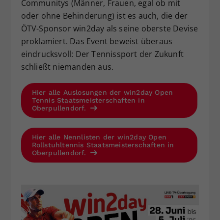
Communitys (Männer, Frauen, egal ob mit
oder ohne Behinderung) ist es auch, die der
ÖTV-Sponsor win2day als seine oberste Devise
proklamiert. Das Event beweist überaus
eindrucksvoll: Der Tennissport der Zukunft
schließt niemanden aus.
Hier alle Auslosungen der win2day Open
Tennis Staatsmeisterschaften in
Oberpullendorf.
Hier alle Nennlisten der win2day Open
Rollstuhltennis Staatsmeisterschaften in
Oberpullendorf.