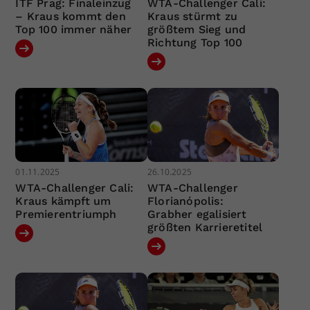
ITF Prag: Finaleinzug
WTA-Challenger Cali:
– Kraus kommt den
Kraus stürmt zu
Top 100 immer näher
größtem Sieg und
Richtung Top 100
01.11.2025
26.10.2025
WTA-Challenger Cali:
WTA-Challenger
Kraus kämpft um
Florianópolis:
Premierentriumph
Grabher egalisiert
größten Karrieretitel