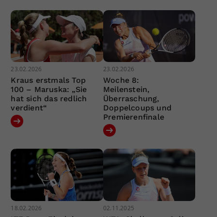
23.02.2026
23.02.2026
Kraus erstmals Top
Woche 8:
100 – Maruska: „Sie
Meilenstein,
hat sich das redlich
Überraschung,
verdient“
Doppelcoups und
Premierenfinale
18.02.2026
02.11.2025