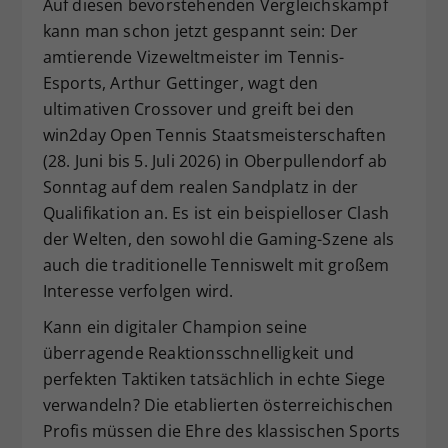
Auf diesen bevorstehenden Vergleichskampf
Dieser Wert speichert Ihre Consent-
kann man schon jetzt gespannt sein: Der
Einstellungen. Unter anderem eine
amtierende Vizeweltmeister im Tennis-
zufällig generierte ID, für die
Esports, Arthur Gettinger, wagt den
Zweck
historische Speicherung Ihrer
ultimativen Crossover und greift bei den
vorgenommen Einstellungen, falls der
win2day Open Tennis Staatsmeisterschaften
Webseiten-Betreiber dies eingestellt
hat.
(28. Juni bis 5. Juli 2026) in Oberpullendorf ab
Sonntag auf dem realen Sandplatz in der
Qualifikation an. Es ist ein beispielloser Clash
der Welten, den sowohl die Gaming-Szene als
auch die traditionelle Tenniswelt mit großem
Interesse verfolgen wird.
Kann ein digitaler Champion seine
überragende Reaktionsschnelligkeit und
perfekten Taktiken tatsächlich in echte Siege
verwandeln? Die etablierten österreichischen
Profis müssen die Ehre des klassischen Sports