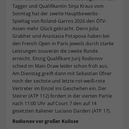
Tagger und Qualifikantin Sinja Kraus vom
Dieser Wert speichert Ihre Consent-
Sonntag hat der zweite Hauptbewerbs-
Einstellungen. Unter anderem eine
zufällig generierte ID, für die
Spieltag von Roland-Garros 2026 den ÖTV-
Zweck
historische Speicherung Ihrer
Assen mehr Glück gebracht. Denn Julia
vorgenommen Einstellungen, falls der
Grabher und Anastasia Potapova haben bei
Webseiten-Betreiber dies eingestellt
den French Open in Paris jeweils durch starke
hat.
Leistungen souverän die zweite Runde
erreicht. Einzig Qualifikant Jurij Rodionov
schied im Main Draw leider schon früh aus.
Am Dienstag greift dann mit Sebastian Ofner
noch der sechste und letzte rot-weiß-rote
Vertreter im Einzel ins Geschehen ein. Der
Steirer (ATP 112) fordert in der vierten Partie
nach 11:00 Uhr auf Court 7 den auf 14
gesetzten Italiener Luciano Darderi (ATP 17).
Rodionov vor großer Kulisse