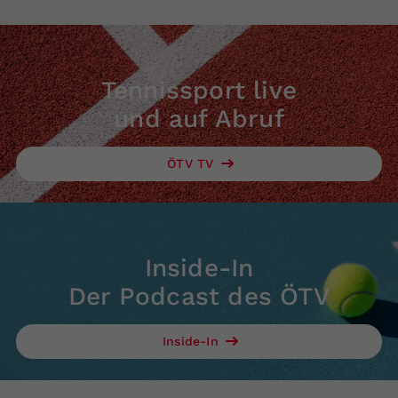
Tennissport live
und auf Abruf
ÖTV TV
Inside-In
Der Podcast des ÖTV
Inside-In