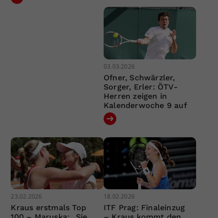
03.03.2026
Ofner, Schwärzler,
Sorger, Erler: ÖTV-
Herren zeigen in
Kalenderwoche 9 auf
23.02.2026
18.02.2026
Kraus erstmals Top
ITF Prag: Finaleinzug
100 – Maruska: „Sie
– Kraus kommt den