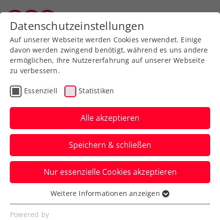
Zurück zur Newsübersicht
Datenschutzeinstellungen
Salzburger Tennisverband
Auf unserer Webseite werden Cookies verwendet. Einige
davon werden zwingend benötigt, während es uns andere
ermöglichen, Ihre Nutzererfahrung auf unserer Webseite
zu verbessern.
ATP
WTA
Turniere
Essenziell
Statistiken
Grabher und Potapova
mit starken Starts in die
Alle akzeptieren
French Open
Speichern & schließen
Lediglich Davis-Cup-Held Jurij Rodionov
Nur essenzielle Cookies akzeptieren
unterliegt nach erfolgreicher
Vorausscheidung in Runde eins.
Weitere Informationen anzeigen
Essenziell
Verfasst von: Manuel Wachta, 25.05.2026
Essenzielle Cookies werden für grundlegende
Powered by