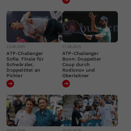
23.08.2025
11.08.2025
ATP-Challenger
ATP-Challenger
Sofia: Finale für
Bonn: Doppelter
Schwärzler,
Coup durch
Doppeltitel an
Rodionov und
Pichler
Oberleitner
26.07.2025
20.07.2025