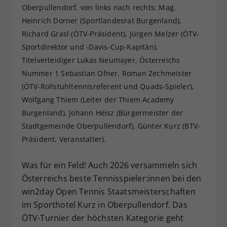
Oberpullendorf, von links nach rechts: Mag.
Dieser Wert speichert Ihre Consent-
Heinrich Dorner (Sportlandesrat Burgenland),
Einstellungen. Unter anderem eine
Richard Grasl (ÖTV-Präsident), Jürgen Melzer (ÖTV-
zufällig generierte ID, für die
Zweck
historische Speicherung Ihrer
Sportdirektor und -Davis-Cup-Kapitän),
vorgenommen Einstellungen, falls der
Titelverteidiger Lukas Neumayer, Österreichs
Webseiten-Betreiber dies eingestellt
Nummer 1 Sebastian Ofner, Roman Zechmeister
hat.
(ÖTV-Rollstuhltennisreferent und Quads-Spieler),
Wolfgang Thiem (Leiter der Thiem Academy
Burgenland), Johann Heisz (Bürgermeister der
Stadtgemeinde Oberpullendorf), Günter Kurz (BTV-
Präsident, Veranstalter).
Was für ein Feld! Auch 2026 versammeln sich
Österreichs beste Tennisspieler:innen bei den
win2day Open Tennis Staatsmeisterschaften
im Sporthotel Kurz in Oberpullendorf. Das
ÖTV-Turnier der höchsten Kategorie geht