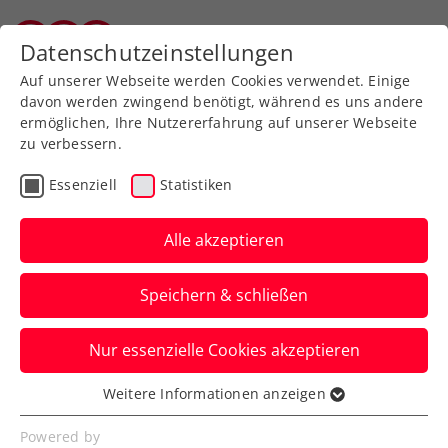
Zurück zur Newsübersicht
Datenschutzeinstellungen
Salzburger Tennisverband
Auf unserer Webseite werden Cookies verwendet. Einige
davon werden zwingend benötigt, während es uns andere
ermöglichen, Ihre Nutzererfahrung auf unserer Webseite
zu verbessern.
VR-Tennis
Pickleball
Rollstuhltennis
Essenziell
Statistiken
Inklusion
Allgemeine Klasse
Turniere
Alle akzeptieren
Österreichs Tenniselite
Speichern & schließen
bei den win2day Open
Tennis
Nur essenzielle Cookies akzeptieren
Staatsmeisterschaften
Weitere Informationen anzeigen
Essenziell
In Oberpullendorf schlagen heuer unter
Essenzielle Cookies werden für grundlegende
Powered by