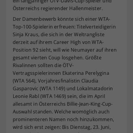
ein langjähriger ÖTV-Davis-Cup-Spieler und
Österreichs regierender Hallenmeister.
Der Damenbewerb könnte sich einer WTA-
Top-100-Spielerin erfreuen: Titelverteidigerin
Sinja Kraus, die sich in der Weltrangliste
derzeit auf ihrem Career High von WTA-
Position 92 sieht, will wie Neumayer auf ihren
gesamt vierten Coup losgehen. Größte
Rivalinnen sollten die ÖTV-
Vertragsspielerinnen Ekaterina Perelygina
(WTA 564), Vorjahresfinalistin Claudia
Gasparovic (WTA 1149) und Lokalmatadorin
Leonie Rabl (WTA 1469) sein, die im April
allesamt in Österreichs Billie-Jean-King-Cup-
Auswahl standen. Welche womöglich auch
prominenteren Namen noch hinzukommen,
wird sich erst zeigen: Bis Dienstag, 23. Juni,