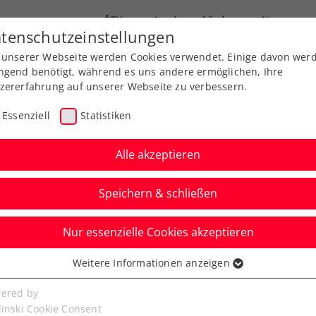
ÖTV
Landesverbände
News
tenschutzeinstellungen
 unserer Webseite werden Cookies verwendet. Einige davon wer
Ausbildung
Services
Über uns
ngend benötigt, während es uns andere ermöglichen, Ihre
zererfahrung auf unserer Webseite zu verbessern.
Essenziell
Statistiken
Alle akzeptieren
Speichern & schließen
Nur essenzielle Cookies akzeptieren
 Rio de Janeiro:
Weitere Informationen anzeigen
ssenziell
mmt am Endspiel
senzielle Cookies werden für grundlegende Funktionen der
ered by
bseite benötigt. Dadurch ist gewährleistet, dass die Webseite
linski Cookie Consent