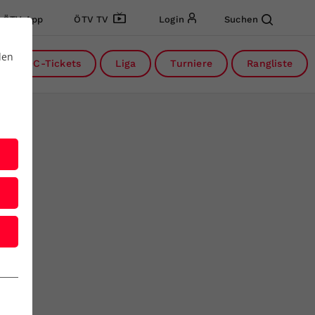
ÖTV App
ÖTV TV
Login
Suchen
den
DC-Tickets
Liga
Turniere
Rangliste