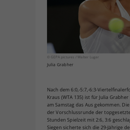
© GEPA pictures / Walter Luger
Julia Grabher
Nach dem 6:0,-5:7,-6:3-Viertelfinaler
Kraus (WTA 135) ist für Julia Grabhe
am Samstag das Aus gekommen. Die dr
der Vorschlussrunde der topgesetzt
Stunden Spielzeit mit 2:6, 3:6 gesc
Siegen sicherte sich die 29-Jährige