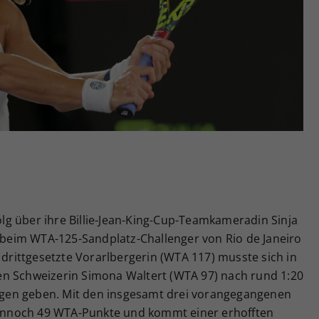
Zweck
generierte ID, für die historische Speicherung
Ihrer vorgenommen Einstellungen, falls der
Webseiten-Betreiber dies eingestellt hat.
folg über ihre Billie-Jean-King-Cup-Teamkameradin Sinja
r beim WTA-125-Sandplatz-Challenger von Rio de Janeiro
ittgesetzte Vorarlbergerin (WTA 117) musste sich in
en Schweizerin Simona Waltert (WTA 97) nach rund 1:20
hlagen geben. Mit den insgesamt drei vorangegangenen
 dennoch 49 WTA-Punkte und kommt einer erhofften