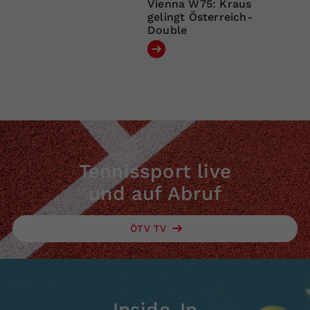
Vienna W75: Kraus
gelingt Österreich-
Double
Tennissport live
und auf Abruf
ÖTV TV
Inside-In