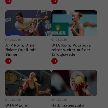
07.05.2026
07.05.2026
ATP Rom: Ofner
WTA Rom: Potapova
fixiert Duell mit
reitet weiter auf der
Sinner
Erfolgswelle
01.05.2026
29.04.2026
WTA Madrid:
Halbfinaleinzug in