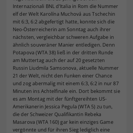
Internazionali BNL d’Italia in Rom die Nummer
Dieser Wert speichert Ihre Consent-
elf der Welt Karolína Muchová aus Tschechin
Einstellungen. Unter anderem eine
zufällig generierte ID, für die
mit 6:3, 6:2 abgefertigt hatte, konnte sich die
Zweck
historische Speicherung Ihrer
Neo-Österreicherin am Sonntag auch ihrer
vorgenommen Einstellungen, falls der
nächsten, vergleichbar schweren Aufgabe in
Webseiten-Betreiber dies eingestellt
ähnlich souveräner Manier entledigen. Denn
hat.
Potapova (WTA 38) ließ in der dritten Runde
am Muttertag auch der auf 20 gesetzten
Russin Liudmila Samsonova, aktuelle Nummer
21 der Welt, nicht den Funken einer Chance
und zog abermalig mit einem 6:3, 6:2 in nur 87
Minuten ins Achtelfinale ein. Dort bekommt sie
es am Montag mit der fünftgereihten US-
Amerikanerin Jessica Pegula (WTA 5) zu tun,
die der Schweizer Qualifikantin Rebeka
Masarova (WTA 160) gar kein einziges Game
vergönnte und für ihren Sieg lediglich eine