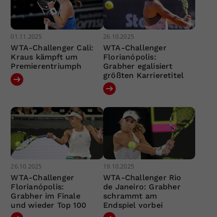
01.11.2025
26.10.2025
WTA-Challenger Cali:
WTA-Challenger
Kraus kämpft um
Florianópolis:
Premierentriumph
Grabher egalisiert
größten Karrieretitel
26.10.2025
19.10.2025
WTA-Challenger
WTA-Challenger Rio
Florianópolis:
de Janeiro: Grabher
Grabher im Finale
schrammt am
und wieder Top 100
Endspiel vorbei