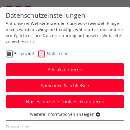
Zurück zur Newsübersicht
Datenschutzeinstellungen
Salzburger Tennisverband
Auf unserer Webseite werden Cookies verwendet. Einige
davon werden zwingend benötigt, während es uns andere
ermöglichen, Ihre Nutzererfahrung auf unserer Webseite
zu verbessern.
ATP
WTA
Turniere
Essenziell
Statistiken
WTA Rom: Potapova
fertigt auch die Nummer
Alle akzeptieren
21 der Welt ab
Speichern & schließen
Österreichs Spitzenspielerin stürmt beim
Nur essenzielle Cookies akzeptieren
WTA-1000-Event in Italiens Hauptstadt ins
Achtelfinale.
Weitere Informationen anzeigen
Essenziell
Verfasst von: Manuel Wachta, 10.05.2026
Essenzielle Cookies werden für grundlegende
Powered by