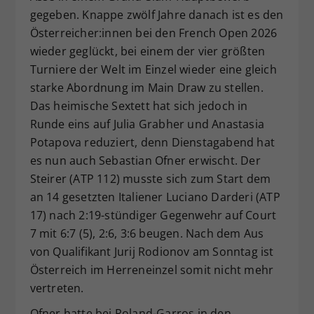
gegeben. Knappe zwölf Jahre danach ist es den
Dieser Wert speichert Ihre Consent-
Österreicher:innen bei den French Open 2026
Einstellungen. Unter anderem eine
zufällig generierte ID, für die
wieder geglückt, bei einem der vier größten
Zweck
historische Speicherung Ihrer
Turniere der Welt im Einzel wieder eine gleich
vorgenommen Einstellungen, falls der
starke Abordnung im Main Draw zu stellen.
Webseiten-Betreiber dies eingestellt
Das heimische Sextett hat sich jedoch in
hat.
Runde eins auf Julia Grabher und Anastasia
Potapova reduziert, denn Dienstagabend hat
es nun auch Sebastian Ofner erwischt. Der
Steirer (ATP 112) musste sich zum Start dem
an 14 gesetzten Italiener Luciano Darderi (ATP
17) nach 2:19-stündiger Gegenwehr auf Court
7 mit 6:7 (5), 2:6, 3:6 beugen. Nach dem Aus
von Qualifikant Jurij Rodionov am Sonntag ist
Österreich im Herreneinzel somit nicht mehr
vertreten.
Ofner hatte bei Roland-Garros in den