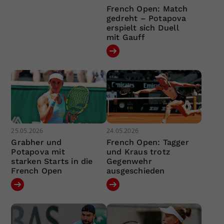
French Open: Match
gedreht – Potapova
erspielt sich Duell
mit Gauff
25.05.2026
24.05.2026
Grabher und
French Open: Tagger
Potapova mit
und Kraus trotz
starken Starts in die
Gegenwehr
French Open
ausgeschieden