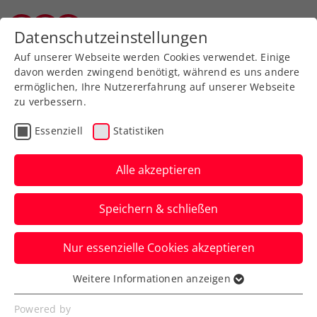
Zurück zur Newsübersicht
Datenschutzeinstellungen
Salzburger Tennisverband
Auf unserer Webseite werden Cookies verwendet. Einige
davon werden zwingend benötigt, während es uns andere
ermöglichen, Ihre Nutzererfahrung auf unserer Webseite
zu verbessern.
ATP
WTA
Turniere
Essenziell
Statistiken
French Open: Ofner
unterliegt Nummer 17 der
Alle akzeptieren
Welt
Speichern & schließen
Gegen Luciano Darderi kommt für
Nur essenzielle Cookies akzeptieren
Österreichs aktuelle Nummer eins in
Runde eins das Aus.
Weitere Informationen anzeigen
Essenziell
Verfasst von: Manuel Wachta, 26.05.2026
Essenzielle Cookies werden für grundlegende
Powered by