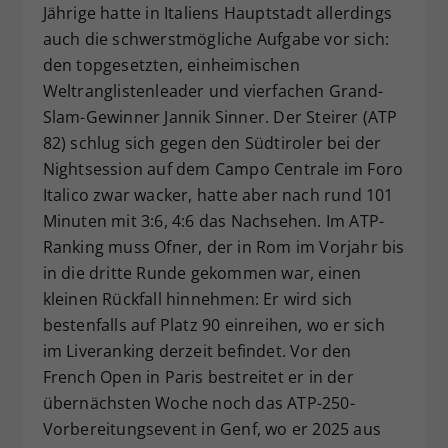
Jährige hatte in Italiens Hauptstadt allerdings
Dieser Wert speichert Ihre Consent-
auch die schwerstmögliche Aufgabe vor sich:
Einstellungen. Unter anderem eine
den topgesetzten, einheimischen
zufällig generierte ID, für die
Weltranglistenleader und vierfachen Grand-
Zweck
historische Speicherung Ihrer
vorgenommen Einstellungen, falls der
Slam-Gewinner Jannik Sinner. Der Steirer (ATP
Webseiten-Betreiber dies eingestellt
82) schlug sich gegen den Südtiroler bei der
hat.
Nightsession auf dem Campo Centrale im Foro
Italico zwar wacker, hatte aber nach rund 101
Minuten mit 3:6, 4:6 das Nachsehen. Im ATP-
Ranking muss Ofner, der in Rom im Vorjahr bis
in die dritte Runde gekommen war, einen
kleinen Rückfall hinnehmen: Er wird sich
bestenfalls auf Platz 90 einreihen, wo er sich
im Liveranking derzeit befindet. Vor den
French Open in Paris bestreitet er in der
übernächsten Woche noch das ATP-250-
Vorbereitungsevent in Genf, wo er 2025 aus