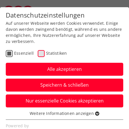
Zurück zur Newsübersicht
Datenschutzeinstellungen
Salzburger Tennisverband
Auf unserer Webseite werden Cookies verwendet. Einige
davon werden zwingend benötigt, während es uns andere
ermöglichen, Ihre Nutzererfahrung auf unserer Webseite
zu verbessern.
ATP
WTA
Turniere
Essenziell
Statistiken
ATP Rom: Ofner schlägt
sich gegen Sinner wacker
Alle akzeptieren
Dennoch kommt für Österreichs Nummer
Speichern & schließen
eins im Foro Italico in zwei Sätzen das
Aus.
Nur essenzielle Cookies akzeptieren
Verfasst von: Manuel Wachta, 09.05.2026
Weitere Informationen anzeigen
Essenziell
Essenzielle Cookies werden für grundlegende
Powered by