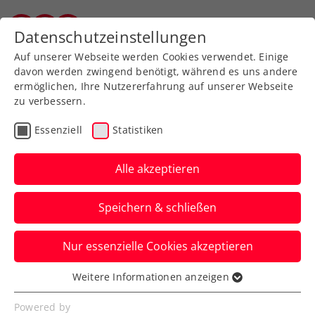
Zurück zur Newsübersicht
Datenschutzeinstellungen
Salzburger Tennisverband
Auf unserer Webseite werden Cookies verwendet. Einige
davon werden zwingend benötigt, während es uns andere
ermöglichen, Ihre Nutzererfahrung auf unserer Webseite
zu verbessern.
Rollstuhltennis
Inklusion
Essenziell
Statistiken
Allgemeine Klasse
Turniere
Alle akzeptieren
Favorit:innensiege bei
Speichern & schließen
win2day Open Tennis
Staatsmeisterschaften
Nur essenzielle Cookies akzeptieren
Lukas Neumayer, Joel Schwärzler, Dennis
Weitere Informationen anzeigen
Essenziell
Novak, „Kate“ Perelygina & Co. bleiben in
Essenzielle Cookies werden für grundlegende
Powered by
Oberpullendorf auf Kurs.