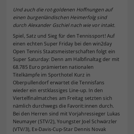
Dieser Wert speichert Ihre Consent-
Und auch die rot-goldenen Hoffnungen auf
Einstellungen. Unter anderem eine
einen burgenländischen Heimerfolg sind
zufällig generierte ID, für die
durch Alexander Gschiel nach wie vor intakt.
Zweck
historische Speicherung Ihrer
vorgenommen Einstellungen, falls der
Spiel, Satz und Sieg für den Tennissport! Auf
Webseiten-Betreiber dies eingestellt
einen echten Super Friday bei den win2day
hat.
Open Tennis Staatsmeisterschaften folgt ein
Super Saturday: Denn am Halbfinaltag der mit
68.785 Euro prämierten nationalen
Titelkämpfe im Sporthotel Kurz in
Oberpullendorf erwartet die Tennisfans
wieder ein erstklassiges Line-up. In den
Viertelfinalmatches am Freitag setzten sich
nämlich durchwegs die Favorit:innen durch.
Bei den Herren sind mit Vorjahressieger Lukas
Neumayer (STV/2), Youngster Joel Schwärzler
(VTV/3), Ex-Davis-Cup-Star Dennis Novak