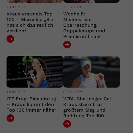
23.02.2026
23.02.2026
Kraus erstmals Top
Woche 8:
100 – Maruska: „Sie
Meilenstein,
hat sich das redlich
Überraschung,
verdient“
Doppelcoups und
Premierenfinale
18.02.2026
02.11.2025
ITF Prag: Finaleinzug
WTA-Challenger Cali:
– Kraus kommt den
Kraus stürmt zu
Top 100 immer näher
größtem Sieg und
Richtung Top 100