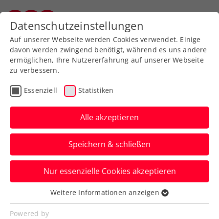
Zurück zur Newsübersicht
Datenschutzeinstellungen
Salzburger Tennisverband
Auf unserer Webseite werden Cookies verwendet. Einige
davon werden zwingend benötigt, während es uns andere
ermöglichen, Ihre Nutzererfahrung auf unserer Webseite
zu verbessern.
Turniere
WTA
Essenziell
Statistiken
Upper Austria Ladies
Linz: Kraus fordert
Alle akzeptieren
Französin Burel
Speichern & schließen
Im Logistikpark des Linz AG Hafens stieg
Nur essenzielle Cookies akzeptieren
mit Camila Giorgi und Anastasia
Potapova die Auslosung des WTA-
Weitere Informationen anzeigen
Essenziell
Turniers.
Essenzielle Cookies werden für grundlegende
Powered by