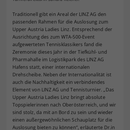
Dieser Wert speichert Ihre Consent-
Einstellungen. Unter anderem eine
Traditionell gibt ein Areal der LINZ AG den
zufällig generierte ID, für die
passenden Rahmen für die Auslosung zum
Zweck
historische Speicherung Ihrer
Upper Austria Ladies Linz. Entsprechend der
vorgenommen Einstellungen, falls der
Ausrichtung des zum WTA-500-Event
Webseiten-Betreiber dies eingestellt
aufgewerteten Tennisklassikers fand die
hat.
Zeremonie dieses Jahr in der Tiefkühl- und
Pharmahalle im Logistikpark des LINZ AG
Hafens statt, einer internationalen
Drehscheibe. Neben der Internationalität ist
auch die Nachhaltigkeit ein verbindendes
Element von LINZ AG und Tennisturnier. „Das
Upper Austria Ladies Linz bringt absolute
Topspielerinnen nach Oberösterreich, und wir
sind stolz, da mit an Bord zu sein und wieder
einen außergewöhnlichen Schauplatz für die
Auslosung bieten zu können“, erläuterte Dr.in