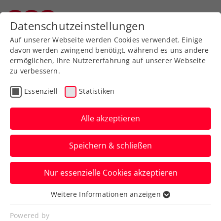
Zurück zur Newsübersicht
Datenschutzeinstellungen
Salzburger Tennisverband
Auf unserer Webseite werden Cookies verwendet. Einige
davon werden zwingend benötigt, während es uns andere
ermöglichen, Ihre Nutzererfahrung auf unserer Webseite
zu verbessern.
WTA
ITF
Essenziell
Statistiken
Auch Kraus muss sich
Eingriff am Handgelenk
Alle akzeptieren
unterziehen
Speichern & schließen
Bei Österreichs neuer Nummer eins ist
Nur essenzielle Cookies akzeptieren
allerdings immerhin nicht die Schlaghand
betroffen.
Weitere Informationen anzeigen
Essenziell
Verfasst von: Manuel Wachta, 29.05.2024
Essenzielle Cookies werden für grundlegende
Powered by