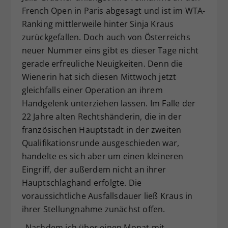
French Open in Paris abgesagt und ist im WTA-
Dieser Wert speichert Ihre Consent-
Ranking mittlerweile hinter Sinja Kraus
Einstellungen. Unter anderem eine
zufällig generierte ID, für die
zurückgefallen. Doch auch von Österreichs
Zweck
historische Speicherung Ihrer
neuer Nummer eins gibt es dieser Tage nicht
vorgenommen Einstellungen, falls der
gerade erfreuliche Neuigkeiten. Denn die
Webseiten-Betreiber dies eingestellt
Wienerin hat sich diesen Mittwoch jetzt
hat.
gleichfalls einer Operation an ihrem
Handgelenk unterziehen lassen. Im Falle der
22 Jahre alten Rechtshänderin, die in der
französischen Hauptstadt in der zweiten
Qualifikationsrunde ausgeschieden war,
handelte es sich aber um einen kleineren
Eingriff, der außerdem nicht an ihrer
Hauptschlaghand erfolgte. Die
voraussichtliche Ausfallsdauer ließ Kraus in
ihrer Stellungnahme zunächst offen.
„Nachdem ich über einen Monat mit