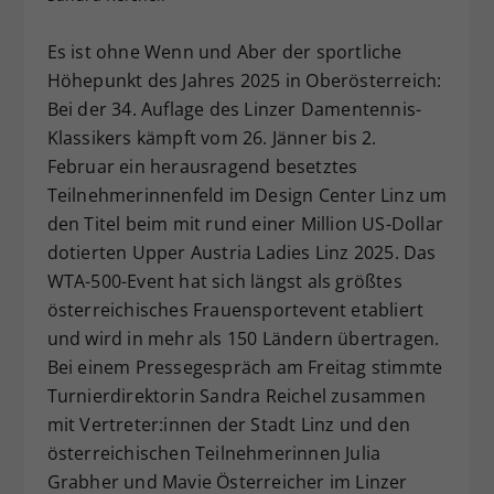
Dieser Wert speichert Ihre Consent-
Es ist ohne Wenn und Aber der sportliche
Einstellungen. Unter anderem eine
zufällig generierte ID, für die
Höhepunkt des Jahres 2025 in Oberösterreich:
Zweck
historische Speicherung Ihrer
Bei der 34. Auflage des Linzer Damentennis-
vorgenommen Einstellungen, falls der
Klassikers kämpft vom 26. Jänner bis 2.
Webseiten-Betreiber dies eingestellt
Februar ein herausragend besetztes
hat.
Teilnehmerinnenfeld im Design Center Linz um
den Titel beim mit rund einer Million US-Dollar
dotierten Upper Austria Ladies Linz 2025. Das
WTA-500-Event hat sich längst als größtes
österreichisches Frauensportevent etabliert
und wird in mehr als 150 Ländern übertragen.
Bei einem Pressegespräch am Freitag stimmte
Turnierdirektorin Sandra Reichel zusammen
mit Vertreter:innen der Stadt Linz und den
österreichischen Teilnehmerinnen Julia
Grabher und Mavie Österreicher im Linzer