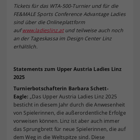
Tickets f
ür das WTA-500-Turnier und f
ür die
FE&MALE Sports Conference Advantage Ladies
sind
über die Onlineplattform
auf
www.ladieslinz.at
und teilweise auch noch
an der Tageskassa
im Design Center Linz
erh
ältlich.
Statements zum Upper Austria Ladies Linz
2025
Turnierbotschafterin Barbara Schett-
Eagle:
„Das Upper Austria Ladies Linz 2025
besticht in diesem Jahr durch die Anwesenheit
von Spielerinnen, die außerordentliche Erfolge
vorweisen können. Linz ist aber auch immer
das Sprungbrett für neue Spielerinnen, die auf
dem Weg in die Weltspitze sind. Diese