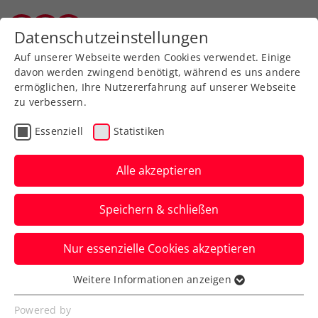
Zurück zur Newsübersicht
Datenschutzeinstellungen
Salzburger Tennisverband
Auf unserer Webseite werden Cookies verwendet. Einige
davon werden zwingend benötigt, während es uns andere
ermöglichen, Ihre Nutzererfahrung auf unserer Webseite
zu verbessern.
WTA
Turniere
Essenziell
Statistiken
Linz ist bereit für den
sportlichen Höhepunkt
Alle akzeptieren
des Jahres
Speichern & schließen
Am Sonntag, 26. Jänner, startet das Upper
Nur essenzielle Cookies akzeptieren
Austria Ladies Linz im Design Center Linz
mit der Qualifikation.
Weitere Informationen anzeigen
Essenziell
Verfasst von: Presseaussendung / Redaktion, 24.01.2025
Essenzielle Cookies werden für grundlegende
Powered by