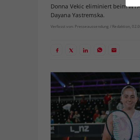
ei
Donna Vekic eliminiert beim WTA-
Dayana Yastremska.
Verfasst von: Presseaussendung / Redaktion, 02.
S