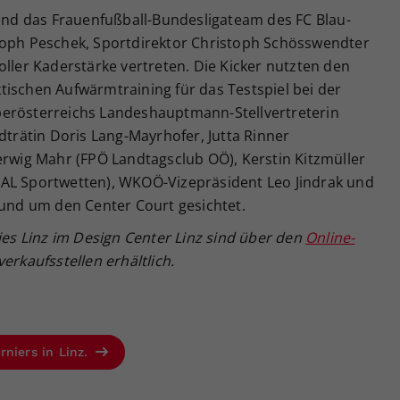
d das Frauenfußball-Bundesligateam des FC Blau-
toph Peschek, Sportdirektor Christoph Schösswendter
oller Kaderstärke vertreten. Die Kicker nutzten den
tischen Aufwärmtraining für das Testspiel bei der
berösterreichs Landeshauptmann-Stellvertreterin
dträtin Doris Lang-Mayrhofer, Jutta Rinner
erwig Mahr (FPÖ Landtagsclub OÖ), Kerstin Kitzmüller
RAL Sportwetten), WKOÖ-Vizepräsident Leo Jindrak und
rund um den Center Court gesichtet.
dies Linz im Design Center Linz sind über den
Online-
erkaufsstellen erhältlich.
rniers in Linz.