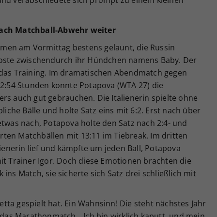
und verabschiedete sich prompt zu einem kleinen
nach Matchball-Abwehr weiter
men am Vormittag bestens gelaunt, die Russin
bkoste zwischendurch ihr Hündchen namens Baby. Der
d das Training. Im dramatischen Abendmatch gegen
r 2:54 Stunden konnte Potapova (WTA 27) die
rs auch gut gebrauchen. Die Italienerin spielte ohne
liche Bälle und holte Satz eins mit 6:2. Erst nach über
etwas nach, Potapova holte den Satz nach 2:4- und
ten Matchbällen mit 13:11 im Tiebreak. Im dritten
lienerin lief und kämpfte um jeden Ball, Potapova
it Trainer Igor. Doch diese Emotionen brachten die
ins Match, sie sicherte sich Satz drei schließlich mit
betta gespielt hat. Ein Wahnsinn! Die steht nächstes Jahr
a das Marathonmatch. „Ich bin wirklich kaputt, und mein