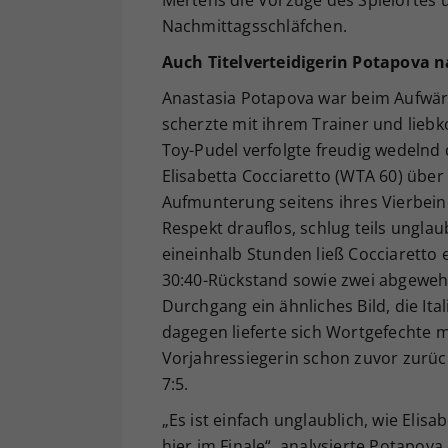
Mertens die Vorzüge des Spielortes 
Nachmittagsschläfchen.
Auch Titelverteidigerin Potapova 
Anastasia Potapova war beim Aufwär
scherzte mit ihrem Trainer und lie
Toy-Pudel verfolgte freudig wedeln
Elisabetta Cocciaretto (WTA 60) übe
Aufmunterung seitens ihres Vierbeine
Respekt drauflos, schlug teils unglaub
eineinhalb Stunden ließ Cocciaretto 
30:40-Rückstand sowie zwei abgewehr
Durchgang ein ähnliches Bild, die Ita
dagegen lieferte sich Wortgefechte m
Vorjahressiegerin schon zuvor zurück 
7:5.
„Es ist einfach unglaublich, wie Elisa
hier im Finale“, analysierte Potapov