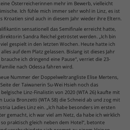
eine Österreicherinnen mehr im Bewerb, vielleicht
imische. Ich fühle mich immer sehr wohl in Linz, es ist
us Kroatien sind auch in diesem Jahr wieder ihre Eltern.
ifikantin sensationell das Semifinale erreicht hatte,
rektorin Sandra Reichel getröstet werden. „Ich bin
iel gespielt in den letzten Wochen. Heute hatte ich
alles auf dem Platz gelassen. Bislang ist dieses Jahr
t brauche ich dringend eine Pause“, verriet die 23-
 Familie nach Odessa fahren wird.
e neue Nummer der Doppelweltrangliste Elise Mertens,
Seite der Taiwanerin Su-Wei Hsieh noch das
elgische Linz-Finalistin von 2020 (WTA 26) kaufte mit
in Lucia Bronzetti (WTA 58) die Schneid ab und zog mit
ustria Ladies Linz ein. „Ich habe besonders im ersten
chter gemacht, ich war viel am Netz, da habe ich wirklich
st so praktisch gleich neben dem Hotel“, betonte