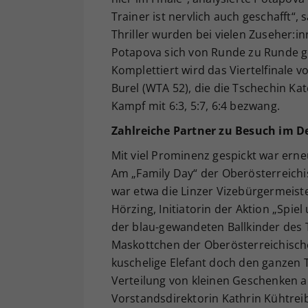
Trainer ist nervlich auch geschafft“
Thriller wurden bei vielen Zuseher:in
Potapova sich von Runde zu Runde ge
Komplettiert wird das Viertelfinale v
Burel (WTA 52), die die Tschechin Ka
Kampf mit 6:3, 5:7, 6:4 bezwang.
Zahlreiche Partner zu Besuch im De
Mit viel Prominenz gespickt war er
Am „Family Day“ der Oberösterreichi
war etwa die Linzer Vizebürgermeiste
Hörzing, Initiatorin der Aktion „Spie
der blau-gewandeten Ballkinder des T
Maskottchen der Oberösterreichische
kuschelige Elefant doch den ganzen 
Verteilung von kleinen Geschenken a
Vorstandsdirektorin Kathrin Kühtrei