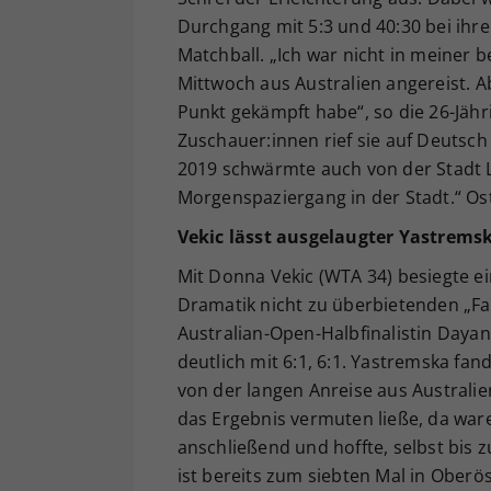
Durchgang mit 5:3 und 40:30 bei ihr
Matchball. „Ich war nicht in meiner 
Mittwoch aus Australien angereist. Ab
Punkt gekämpft habe“, so die 26-Jähr
Zuschauer:innen rief sie auf Deutsch
2019 schwärmte auch von der Stadt 
Morgenspaziergang in der Stadt.“ Os
Vekic lässt ausgelaugter Yastrems
Mit Donna Vekic (WTA 34) besiegte e
Dramatik nicht zu überbietenden „Fa
Australian-Open-Halbfinalistin Daya
deutlich mit 6:1, 6:1. Yastremska fan
von der langen Anreise aus Australie
das Ergebnis vermuten ließe, da waren
anschließend und hoffte, selbst bis 
ist bereits zum siebten Mal in Oberö