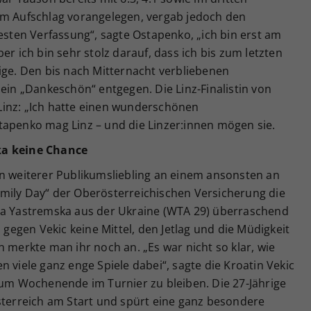
em Aufschlag vorangelegen, vergab jedoch den
besten Verfassung“, sagte Ostapenko, „ich bin erst am
er ich bin sehr stolz darauf, dass ich bis zum letzten
ige. Den bis nach Mitternacht verbliebenen
 ein „Dankeschön“ entgegen. Die Linz-Finalistin von
Linz: „Ich hatte einen wunderschönen
tapenko mag Linz – und die Linzer:innen mögen sie.
ka keine Chance
in weiterer Publikumsliebling an einem ansonsten an
mily Day“ der Oberösterreichischen Versicherung die
na Yastremska aus der Ukraine (WTA 29) überraschend
d gegen Vekic keine Mittel, den Jetlag und die Müdigkeit
n merkte man ihr noch an. „Es war nicht so klar, wie
 viele ganz enge Spiele dabei“, sagte die Kroatin Vekic
zum Wochenende im Turnier zu bleiben. Die 27-Jährige
sterreich am Start und spürt eine ganz besondere