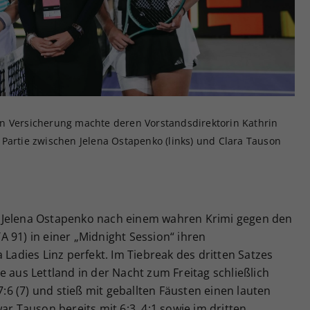
Zweck
generierte ID, für die historische Speicherung
Ihrer vorgenommen Einstellungen, falls der
Webseiten-Betreiber dies eingestellt hat.
n Versicherung machte deren Vorstandsdirektorin Kathrin
Partie zwischen Jelena Ostapenko (links) und Clara Tauson
 Jelena Ostapenko nach einem wahren Krimi gegen den
 91) in einer „Midnight Session“ ihren
 Ladies Linz perfekt. Im Tiebreak des dritten Satzes
e aus Lettland in der Nacht zum Freitag schließlich
7:6 (7) und stieß mit geballten Fäusten einen lauten
ar Tauson bereits mit 6:3, 4:1 sowie im dritten