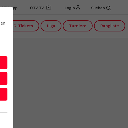
ÖTV App
ÖTV TV
Login
Suchen
den
DC-Tickets
Liga
Turniere
Rangliste