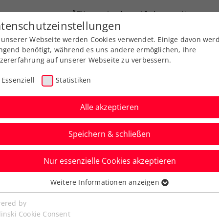
ÖTV
Landesverbände
News
tenschutzeinstellungen
 unserer Webseite werden Cookies verwendet. Einige davon wer
Ausbildung
Services
Über uns
ngend benötigt, während es uns andere ermöglichen, Ihre
zererfahrung auf unserer Webseite zu verbessern.
Essenziell
Statistiken
Alle akzeptieren
Speichern & schließen
Nur essenzielle Cookies akzeptieren
Ladies Linz: Ostapenko
Weitere Informationen anzeigen
ssenziell
nachtskrimi
senzielle Cookies werden für grundlegende Funktionen der
ered by
bseite benötigt. Dadurch ist gewährleistet, dass die Webseite
linski Cookie Consent