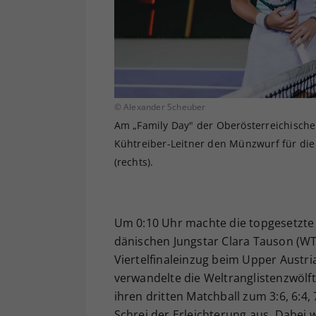
© Alexander Scheuber
Am „Family Day" der Oberösterreichische
Kühtreiber-Leitner den Münzwurf für die 
(rechts).
Um 0:10 Uhr machte die topgesetzte
dänischen Jungstar Clara Tauson (WTA
Viertelfinaleinzug beim Upper Austria
verwandelte die Weltranglistenzwölft
ihren dritten Matchball zum 3:6, 6:4, 
Schrei der Erleichterung aus. Dabei w