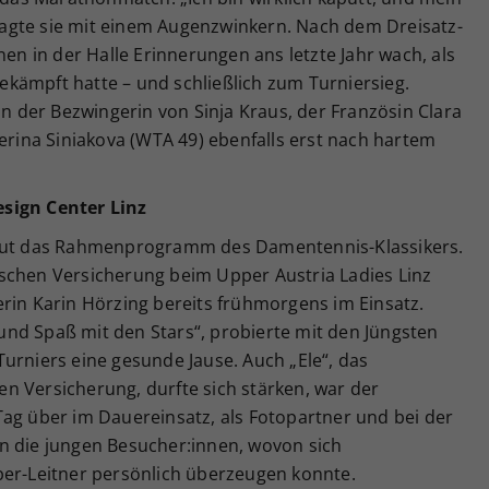
, sagte sie mit einem Augenzwinkern. Nach dem Dreisatz-
nen in der Halle Erinnerungen ans letzte Jahr wach, als
kämpft hatte – und schließlich zum Turniersieg.
on der Bezwingerin von Sinja Kraus, der Französin Clara
terina Siniakova (WTA 49) ebenfalls erst nach hartem
sign Center Linz
neut das Rahmenprogramm des Damentennis-Klassikers.
schen Versicherung beim Upper Austria Ladies Linz
rin Karin Hörzing bereits frühmorgens im Einsatz.
l und Spaß mit den Stars“, probierte mit den Jüngsten
urniers eine gesunde Jause. Auch „Ele“, das
n Versicherung, durfte sich stärken, war der
Tag über im Dauereinsatz, als Fotopartner und bei der
n die jungen Besucher:innen, wovon sich
ber-Leitner persönlich überzeugen konnte.