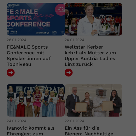
26.01.2024
24.01.2024
FE&MALE Sports
Weltstar Kerber
Conference mit
kehrt als Mutter zum
Speaker:innen auf
Upper Austria Ladies
Topniveau
Linz zurück
24.01.2024
22.01.2024
Ivanovic kommt als
Ein Ass für die
Ehrengast zum
Bienen: Nachhaltige