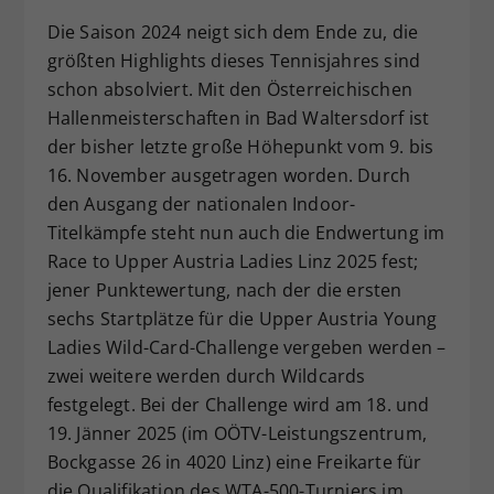
Dieser Wert speichert Ihre Consent-
Die Saison 2024 neigt sich dem Ende zu, die
Einstellungen. Unter anderem eine
größten Highlights dieses Tennisjahres sind
zufällig generierte ID, für die
schon absolviert. Mit den Österreichischen
Zweck
historische Speicherung Ihrer
Hallenmeisterschaften in Bad Waltersdorf ist
vorgenommen Einstellungen, falls der
der bisher letzte große Höhepunkt vom 9. bis
Webseiten-Betreiber dies eingestellt
hat.
16. November ausgetragen worden. Durch
den Ausgang der nationalen Indoor-
Titelkämpfe steht nun auch die Endwertung im
Race to Upper Austria Ladies Linz 2025 fest;
jener Punktewertung, nach der die ersten
sechs Startplätze für die Upper Austria Young
Ladies Wild-Card-Challenge vergeben werden –
zwei weitere werden durch Wildcards
festgelegt. Bei der Challenge wird am 18. und
19. Jänner 2025 (im OÖTV-Leistungszentrum,
Bockgasse 26 in 4020 Linz) eine Freikarte für
die Qualifikation des WTA-500-Turniers im