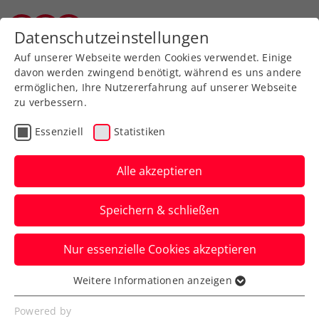
Zurück zur Newsübersicht
Datenschutzeinstellungen
Salzburger Tennisverband
Auf unserer Webseite werden Cookies verwendet. Einige
davon werden zwingend benötigt, während es uns andere
ermöglichen, Ihre Nutzererfahrung auf unserer Webseite
zu verbessern.
Turniere
WTA
Essenziell
Statistiken
Upper Austria Young
Ladies Wild-Card-
Alle akzeptieren
Challenge: Koller führt
Speichern & schließen
Sextett an
Nur essenzielle Cookies akzeptieren
Die ersten Sechs sind für den Kampf um
eine Qualifikations-Wildcard fürs WTA-
Weitere Informationen anzeigen
Essenziell
Turnier in Linz qualifiziert.
Essenzielle Cookies werden für grundlegende
Powered by