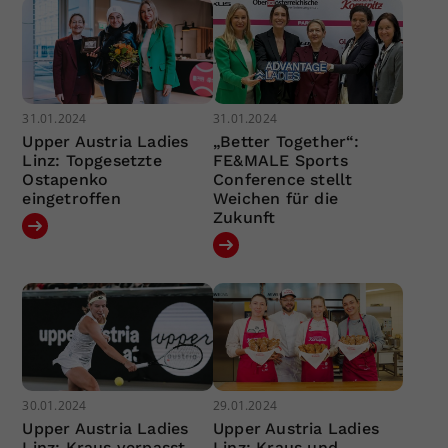
31.01.2024
31.01.2024
Upper Austria Ladies
„Better Together“:
Linz: Topgesetzte
FE&MALE Sports
Ostapenko
Conference stellt
eingetroffen
Weichen für die
Zukunft
30.01.2024
29.01.2024
Upper Austria Ladies
Upper Austria Ladies
Linz: Kraus verpasst
Linz: Kraus und