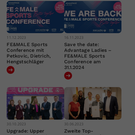
11.12.2023
16.11.2023
FE&MALE Sports
Save the date:
Conference mit
Advantage Ladies –
Petkovic, Dietrich,
FE&MALE Sports
Hengstschläger
Conference am
31.1.2024
30.10.2023
30.06.2023
Upgrade: Upper
Zweite Top-