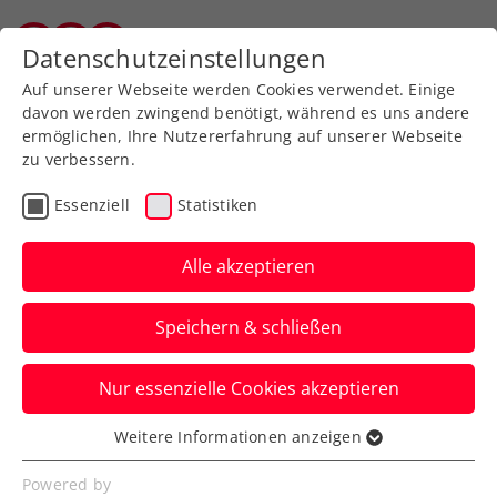
Zurück zur Newsübersicht
Datenschutzeinstellungen
Salzburger Tennisverband
Auf unserer Webseite werden Cookies verwendet. Einige
davon werden zwingend benötigt, während es uns andere
ermöglichen, Ihre Nutzererfahrung auf unserer Webseite
zu verbessern.
Ausbildung
Turniere
Verbands-Info
Essenziell
Statistiken
WTA
Alle akzeptieren
Kartenvorverkauf für
Speichern & schließen
FE&MALE Sports
Conference 2025
Nur essenzielle Cookies akzeptieren
gestartet
Weitere Informationen anzeigen
Essenziell
Advantage Ladies: Ab sofort sind
Essenzielle Cookies werden für grundlegende
Powered by