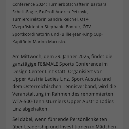
Conference 2024: Turnierbotschafterin Barbara
Dieser Wert speichert Ihre Consent-
Schett-Eagle, Ex-Profi Andrea Petkovic,
Einstellungen. Unter anderem eine
Turnierdirektorin Sandra Reichel, ÖTV-
zufällig generierte ID, für die
Zweck
historische Speicherung Ihrer
Vizepräsidentin Stephanie Bonner, ÖTV-
vorgenommen Einstellungen, falls der
Sportkoordinatorin und -Billie-Jean-King-Cup-
Webseiten-Betreiber dies eingestellt
Kapitänin Marion Maruska.
hat.
Am Mittwoch, dem 29. Jänner 2025, findet die
ganztägige FE&MALE Sports Conference im
Design Center Linz statt. Organisiert von
Upper Austria Ladies Linz, Sport Austria und
dem Österreichischen Tennisverband, wird die
Veranstaltung im Rahmen des renommierten
WTA-500-Tennisturniers Upper Austria Ladies
Linz abgehalten.
Sei dabei, wenn führende Persönlichkeiten
über Leadership und Investitionen in Mädchen