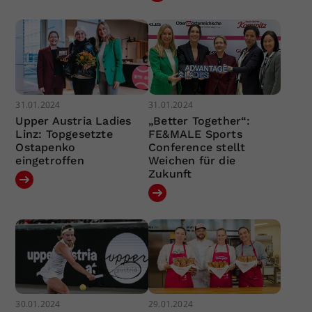
31.01.2024
31.01.2024
Upper Austria Ladies
„Better Together“:
Linz: Topgesetzte
FE&MALE Sports
Ostapenko
Conference stellt
eingetroffen
Weichen für die
Zukunft
30.01.2024
29.01.2024