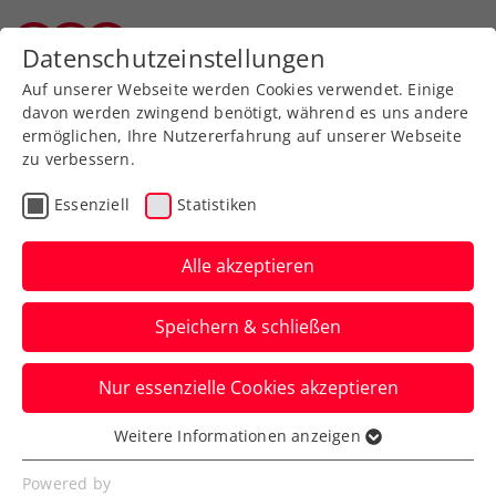
Zurück zur Newsübersicht
Datenschutzeinstellungen
Salzburger Tennisverband
Auf unserer Webseite werden Cookies verwendet. Einige
davon werden zwingend benötigt, während es uns andere
ermöglichen, Ihre Nutzererfahrung auf unserer Webseite
zu verbessern.
Ausbildung
Turniere
Verbands-Info
Essenziell
Statistiken
WTA
Alle akzeptieren
FE&MALE Sports
Speichern & schließen
Conference 2025: Jetzt
Early-Bird-Ticket sichern!
Nur essenzielle Cookies akzeptieren
Advantage Ladies: Noch bis inklusive 30.
Weitere Informationen anzeigen
Essenziell
November 2024 sind Karten zum
Essenzielle Cookies werden für grundlegende
Powered by
Sonderpreis erhältlich.