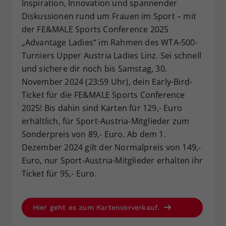
Inspiration, Innovation und spannender
Dieser Wert speichert Ihre Consent-
Diskussionen rund um Frauen im Sport – mit
Einstellungen. Unter anderem eine
der FE&MALE Sports Conference 2025
zufällig generierte ID, für die
„Advantage Ladies“ im Rahmen des WTA-500-
Zweck
historische Speicherung Ihrer
Turniers Upper Austria Ladies Linz. Sei schnell
vorgenommen Einstellungen, falls der
Webseiten-Betreiber dies eingestellt
und sichere dir noch bis Samstag, 30.
hat.
November 2024 (23:59 Uhr), dein Early-Bird-
Ticket für die FE&MALE Sports Conference
2025! Bis dahin sind Karten für 129,- Euro
erhältlich, für Sport-Austria-Mitglieder zum
Sonderpreis von 89,- Euro. Ab dem 1.
Dezember 2024 gilt der Normalpreis von 149,-
Euro, nur Sport-Austria-Mitglieder erhalten ihr
Ticket für 95,- Euro.
Hier geht es zum Kartenvorverkauf.