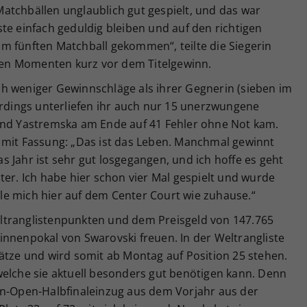
atchbällen unglaublich gut gespielt, und das war
te einfach geduldig bleiben und auf den richtigen
m fünften Matchball gekommen“, teilte die Siegerin
en Momenten kurz vor dem Titelgewinn.
h weniger Gewinnschläge als ihrer Gegnerin (sieben im
erdings unterliefen ihr auch nur 15 unerzwungene
end Yastremska am Ende auf 41 Fehler ohne Not kam.
 mit Fassung: „Das ist das Leben. Manchmal gewinnt
 Jahr ist sehr gut losgegangen, und ich hoffe es geht
ter. Ich habe hier schon vier Mal gespielt und wurde
e mich hier auf dem Center Court wie zuhause.“
ltranglistenpunkten und dem Preisgeld von 147.765
innenpokal von Swarovski freuen. In der Weltrangliste
ätze und wird somit ab Montag auf Position 25 stehen.
welche sie aktuell besonders gut benötigen kann. Denn
an-Open-Halbfinaleinzug aus dem Vorjahr aus der