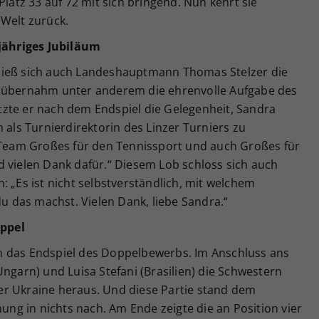
Platz 33 auf 72 mit sich bringend. Nun kehrt sie
 Welt zurück.
-jähriges Jubiläum
ließ sich auch Landeshauptmann Thomas Stelzer die
d übernahm unter anderem die ehrenvolle Aufgabe des
zte er nach dem Endspiel die Gelegenheit, Sandra
 als Turnierdirektorin des Linzer Turniers zu
m Team Großes für den Tennissport und auch Großes für
d vielen Dank dafür.“ Diesem Lob schloss sich auch
: „Es ist nicht selbstverständlich, mit welchem
 das machst. Vielen Dank, liebe Sandra.“
ppel
h das Endspiel des Doppelbewerbs. Im Anschluss ans
Ungarn) und Luisa Stefani (Brasilien) die Schwestern
r Ukraine heraus. Und diese Partie stand dem
nung in nichts nach. Am Ende zeigte die an Position vier