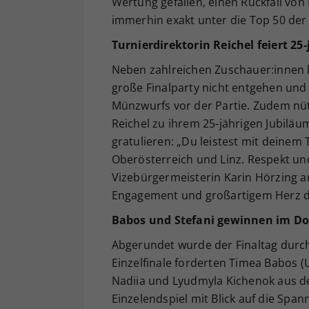
Wertung gefallen, einen Rückfall von 
immerhin exakt unter die Top 50 der
Turnierdirektorin Reichel feiert 25
Neben zahlreichen Zuschauer:innen 
große Finalparty nicht entgehen un
Münzwurfs vor der Partie. Zudem nüt
Reichel zu ihrem 25-jährigen Jubiläum
gratulieren: „Du leistest mit deine
Oberösterreich und Linz. Respekt un
Vizebürgermeisterin Karin Hörzing an
Engagement und großartigem Herz du
Babos und Stefani gewinnen im Do
Abgerundet wurde der Finaltag durc
Einzelfinale forderten Timea Babos (
Nadiia und Lyudmyla Kichenok aus de
Einzelendspiel mit Blick auf die Span