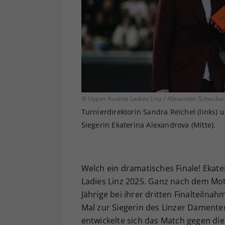
© Upper Austria Ladies Linz / Alexander Scheube
Turnierdirektorin Sandra Reichel (links) 
Siegerin Ekaterina Alexandrova (Mitte).
Welch ein dramatisches Finale! Ekate
Ladies Linz 2025. Ganz nach dem Mott
Jährige bei ihrer dritten Finalteiln
Mal zur Siegerin des Linzer Damente
entwickelte sich das Match gegen di