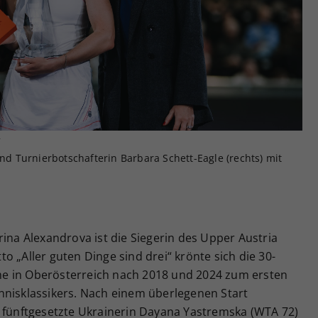
Zweck
generierte ID, für die historische Speicherung
Ihrer vorgenommen Einstellungen, falls der
Webseiten-Betreiber dies eingestellt hat.
r
und Turnierbotschafterin Barbara Schett-Eagle (rechts) mit
rina Alexandrova ist die Siegerin des Upper Austria
o „Aller guten Dinge sind drei“ krönte sich die 30-
ahme in Oberösterreich nach 2018 und 2024 zum ersten
nnisklassikers. Nach einem überlegenen Start
e fünftgesetzte Ukrainerin Dayana Yastremska (WTA 72)