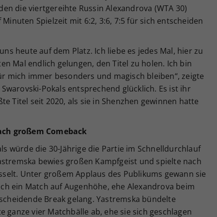
en die viertgereihte Russin Alexandrova (WTA 30)
Minuten Spielzeit mit 6:2, 3:6, 7:5 für sich entscheiden
uns heute auf dem Platz. Ich liebe es jedes Mal, hier zu
tten Mal endlich gelungen, den Titel zu holen. Ich bin
für mich immer besonders und magisch bleiben“, zeigte
warovski-Pokals entsprechend glücklich. Es ist ihr
te Titel seit 2020, als sie in Shenzhen gewinnen hatte
nach großem Comeback
als würde die 30-Jährige die Partie im Schnelldurchlauf
astremska bewies großen Kampfgeist und spielte nach
fesselt. Unter großem Applaus des Publikums gewann sie
 sich ein Match auf Augenhöhe, ehe Alexandrova beim
ntscheidende Break gelang. Yastremska bündelte
e ganze vier Matchbälle ab, ehe sie sich geschlagen