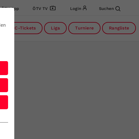
ÖTV App
ÖTV TV
Login
Suchen
den
DC-Tickets
Liga
Turniere
Rangliste