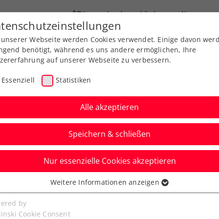
ÖTV
Landesverbände
News
tenschutzeinstellungen
 unserer Webseite werden Cookies verwendet. Einige davon wer
Ausbildung
Services
Über uns
ngend benötigt, während es uns andere ermöglichen, Ihre
zererfahrung auf unserer Webseite zu verbessern.
Essenziell
Statistiken
Alle akzeptieren
Speichern & schließen
Nur essenzielle Cookies akzeptieren
adies Linz:
Weitere Informationen anzeigen
ssenziell
iumphiert nach
senzielle Cookies werden für grundlegende Funktionen der
ered by
bseite benötigt. Dadurch ist gewährleistet, dass die Webseite
linski Cookie Consent