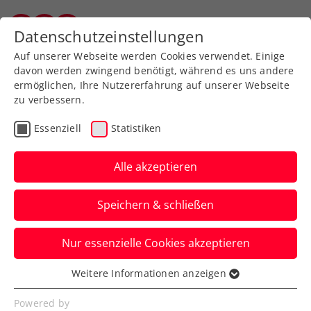
Zurück zur Newsübersicht
Datenschutzeinstellungen
Salzburger Tennisverband
Auf unserer Webseite werden Cookies verwendet. Einige
davon werden zwingend benötigt, während es uns andere
ermöglichen, Ihre Nutzererfahrung auf unserer Webseite
zu verbessern.
Turniere
WTA
Essenziell
Statistiken
Upper Austria Ladies
Linz: Vondrousová gibt
Alle akzeptieren
sich die Ehre
Speichern & schließen
Damit schlägt auch eine Wimbledon-
Nur essenzielle Cookies akzeptieren
Gewinnerin beim WTA-500-Turnier in
Oberösterreich auf.
Weitere Informationen anzeigen
Essenziell
Verfasst von: Presseaussendung / Redaktion, 12.01.2025
Essenzielle Cookies werden für grundlegende
Powered by