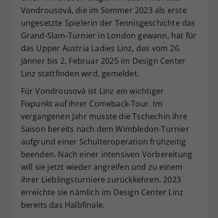
Vondrousová, die im Sommer 2023 als erste
Dieser Wert speichert Ihre Consent-
ungesetzte Spielerin der Tennisgeschichte das
Einstellungen. Unter anderem eine
zufällig generierte ID, für die
Grand-Slam-Turnier in London gewann, hat für
Zweck
historische Speicherung Ihrer
das Upper Austria Ladies Linz, das vom 26.
vorgenommen Einstellungen, falls der
Jänner bis 2. Februar 2025 im Design Center
Webseiten-Betreiber dies eingestellt
Linz stattfinden wird, gemeldet.
hat.
Für Vondrousová ist Linz ein wichtiger
Fixpunkt auf ihrer Comeback-Tour. Im
vergangenen Jahr musste die Tschechin ihre
Saison bereits nach dem Wimbledon-Turnier
aufgrund einer Schulteroperation frühzeitig
beenden. Nach einer intensiven Vorbereitung
will sie jetzt wieder angreifen und zu einem
ihrer Lieblingsturniere zurückkehren. 2023
erreichte sie nämlich im Design Center Linz
bereits das Halbfinale.