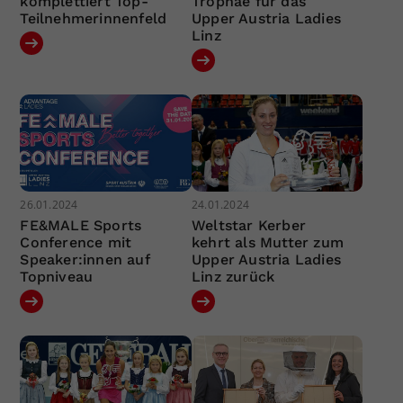
komplettiert Top-
Trophäe für das
Teilnehmerinnenfeld
Upper Austria Ladies
Linz
26.01.2024
24.01.2024
FE&MALE Sports
Weltstar Kerber
Conference mit
kehrt als Mutter zum
Speaker:innen auf
Upper Austria Ladies
Topniveau
Linz zurück