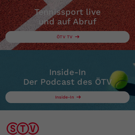
Tennissport live
und auf Abruf
ÖTV TV
Inside-In
Der Podcast des ÖTV
Inside-In