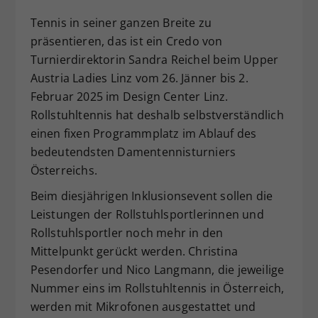
Dieser Wert speichert Ihre Consent-
Tennis in seiner ganzen Breite zu
Einstellungen. Unter anderem eine
präsentieren, das ist ein Credo von
zufällig generierte ID, für die
Turnierdirektorin Sandra Reichel beim Upper
Zweck
historische Speicherung Ihrer
Austria Ladies Linz vom 26. Jänner bis 2.
vorgenommen Einstellungen, falls der
Webseiten-Betreiber dies eingestellt
Februar 2025 im Design Center Linz.
hat.
Rollstuhltennis hat deshalb selbstverständlich
einen fixen Programmplatz im Ablauf des
bedeutendsten Damentennisturniers
Österreichs.
Beim diesjährigen Inklusionsevent sollen die
Leistungen der Rollstuhlsportlerinnen und
Rollstuhlsportler noch mehr in den
Mittelpunkt gerückt werden. Christina
Pesendorfer und Nico Langmann, die jeweilige
Nummer eins im Rollstuhltennis in Österreich,
werden mit Mikrofonen ausgestattet und