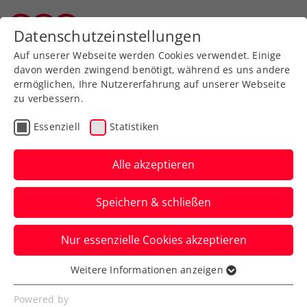
Zurück zur Newsübersicht
Datenschutzeinstellungen
Salzburger Tennisverband
Auf unserer Webseite werden Cookies verwendet. Einige
davon werden zwingend benötigt, während es uns andere
ermöglichen, Ihre Nutzererfahrung auf unserer Webseite
zu verbessern.
Rollstuhltennis
Inklusion
WTA
Essenziell
Statistiken
Turniere
Alle akzeptieren
Rollstuhltennis ist fixer
Speichern & schließen
Bestandteil des Upper
Austria Ladies Linz
Nur essenzielle Cookies akzeptieren
Auch 2025 wird es beim WTA-Turnier ein
Weitere Informationen anzeigen
Essenziell
Inklusionsevent geben, mit Christina
Essenzielle Cookies werden für grundlegende
Powered by
Pesendorfer und Nico Langmann.