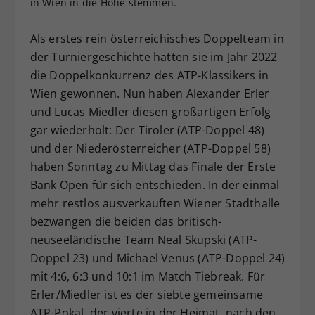
in Wien in die Höhe stemmen.
Dieser Wert speichert Ihre Consent-
Einstellungen. Unter anderem eine
Als erstes rein österreichisches Doppelteam in
zufällig generierte ID, für die
der Turniergeschichte hatten sie im Jahr 2022
Zweck
historische Speicherung Ihrer
die Doppelkonkurrenz des ATP-Klassikers in
vorgenommen Einstellungen, falls der
Wien gewonnen. Nun haben Alexander Erler
Webseiten-Betreiber dies eingestellt
hat.
und Lucas Miedler diesen großartigen Erfolg
gar wiederholt: Der Tiroler (ATP-Doppel 48)
und der Niederösterreicher (ATP-Doppel 58)
haben Sonntag zu Mittag das Finale der Erste
Bank Open für sich entschieden. In der einmal
mehr restlos ausverkauften Wiener Stadthalle
bezwangen die beiden das britisch-
neuseeländische Team Neal Skupski (ATP-
Doppel 23) und Michael Venus (ATP-Doppel 24)
mit 4:6, 6:3 und 10:1 im Match Tiebreak. Für
Erler/Miedler ist es der siebte gemeinsame
ATP-Pokal, der vierte in der Heimat, nach den