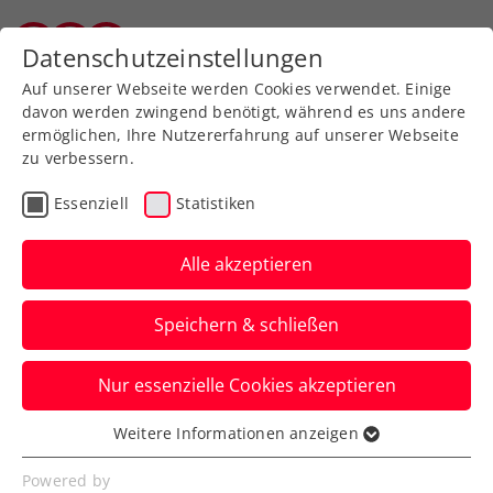
Zurück zur Newsübersicht
Datenschutzeinstellungen
Salzburger Tennisverband
Auf unserer Webseite werden Cookies verwendet. Einige
davon werden zwingend benötigt, während es uns andere
ermöglichen, Ihre Nutzererfahrung auf unserer Webseite
zu verbessern.
Turniere
ATP
Essenziell
Statistiken
Erste Bank Open: 2.
Wien-Triumph zum
Alle akzeptieren
Abschied von
Speichern & schließen
Erler/Miedler
Nur essenzielle Cookies akzeptieren
Das ÖTV-Spitzendoppel setzt sich im
Finale des ATP-500-Heimevents im letzten
Weitere Informationen anzeigen
Essenziell
gemeinsamen Match durch.
Essenzielle Cookies werden für grundlegende
Powered by