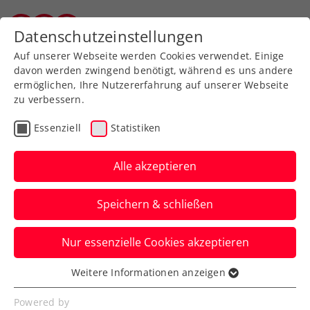
Zurück zur Newsübersicht
Datenschutzeinstellungen
Salzburger Tennisverband
Auf unserer Webseite werden Cookies verwendet. Einige
davon werden zwingend benötigt, während es uns andere
ermöglichen, Ihre Nutzererfahrung auf unserer Webseite
zu verbessern.
ATP
Essenziell
Statistiken
Sebastian Ofner ist auf
bestem Weg ins
Alle akzeptieren
Hauptfeld der Erste Bank
Speichern & schließen
Open
Nur essenzielle Cookies akzeptieren
Nach seinem Achtelfinal-Einzug bei den
French Open und dem Turniersieg in
Weitere Informationen anzeigen
Essenziell
Salzburg.
Essenzielle Cookies werden für grundlegende
Powered by