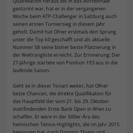
Qualifikation heraus bis in das Achtelfinale
Dieser Wert speichert Ihre Consent-
gestürmt war, hat er in der vergangenen
Einstellungen. Unter anderem eine
Woche beim ATP-Challenger in Salzburg auch
zufällig generierte ID, für die
seinen ersten Turniersieg in diesem Jahr
Zweck
historische Speicherung Ihrer
geholt. Damit hat Ofner erstmals den Sprung
vorgenommen Einstellungen, falls der
unter die Top 60 geschafft und als aktuelle
Webseiten-Betreiber dies eingestellt
hat.
Nummer 58 seine bisher beste Platzierung in
der Weltrangliste erreicht. Zur Erinnerung: Der
27-Jährige startete von Position 193 aus in die
laufende Saison.
Geht es in dieser Tonart weiter, hat Ofner
beste Chancen, die direkte Qualifikation für
das Hauptfeld der vom 21. bis 29. Oktober
stattfindenden Erste Bank Open in Wien zu
schaffen. Er wäre in der 500er-Ära des
heimischen Tennis-Highlights, die im Jahr 2015
begonnen hat, nach Dominic Thiem und