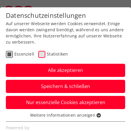
Zurück zur Newsübersicht
Datenschutzeinstellungen
Salzburger Tennisverband
Auf unserer Webseite werden Cookies verwendet. Einige
davon werden zwingend benötigt, während es uns andere
ermöglichen, Ihre Nutzererfahrung auf unserer Webseite
zu verbessern.
Turniere
ATP
Essenziell
Statistiken
Erste Bank Open:
Erler/Miedler mit starker
Alle akzeptieren
Vorstellung ins Halbfinale
Speichern & schließen
Österreichs Spitzendoppel setzt sich im
Nur essenzielle Cookies akzeptieren
Viertelfinale des ATP-500-Heimturniers in
Wien klar durch.
Weitere Informationen anzeigen
Essenziell
Verfasst von: Manuel Wachta, 25.10.2024
Essenzielle Cookies werden für grundlegende
Powered by