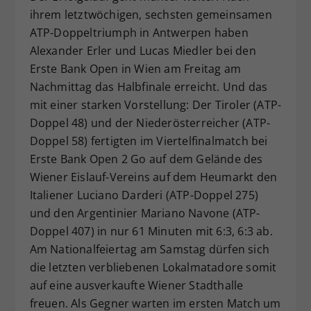
ihrem letztwöchigen, sechsten gemeinsamen
Dieser Wert speichert Ihre Consent-
ATP-Doppeltriumph in Antwerpen haben
Einstellungen. Unter anderem eine
zufällig generierte ID, für die
Alexander Erler und Lucas Miedler bei den
Zweck
historische Speicherung Ihrer
Erste Bank Open in Wien am Freitag am
vorgenommen Einstellungen, falls der
Nachmittag das Halbfinale erreicht. Und das
Webseiten-Betreiber dies eingestellt
mit einer starken Vorstellung: Der Tiroler (ATP-
hat.
Doppel 48) und der Niederösterreicher (ATP-
Doppel 58) fertigten im Viertelfinalmatch bei
Erste Bank Open 2 Go auf dem Gelände des
Wiener Eislauf-Vereins auf dem Heumarkt den
Italiener Luciano Darderi (ATP-Doppel 275)
und den Argentinier Mariano Navone (ATP-
Doppel 407) in nur 61 Minuten mit 6:3, 6:3 ab.
Am Nationalfeiertag am Samstag dürfen sich
die letzten verbliebenen Lokalmatadore somit
auf eine ausverkaufte Wiener Stadthalle
freuen. Als Gegner warten im ersten Match um