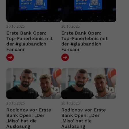
20.10.2025
20.10.2025
Erste Bank Open:
Erste Bank Open:
Top-Fanerlebnis mit
Top-Fanerlebnis mit
der #glaubandich
der #glaubandich
Fancam
Fancam
20.10.2025
20.10.2025
Rodionov vor Erste
Rodionov vor Erste
Bank Open: „Der
Bank Open: „Der
‚Miso’ hat die
‚Miso’ hat die
Auslosung
Auslosung