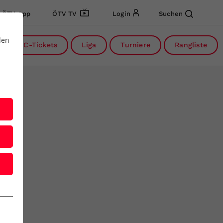
ÖTV App
ÖTV TV
Login
Suchen
den
DC-Tickets
Liga
Turniere
Rangliste