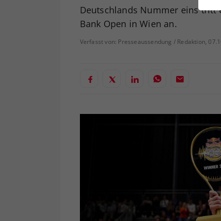
ei
Deutschlands Nummer eins tritt e
Bank Open in Wien an.
Verfasst von: Presseaussendung / Redaktion, 07.
S