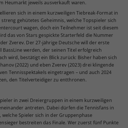
m Heumarkt jeweils ausverkauft waren.
ellieren sich in einem kurzweiligen Tiebreak-Format in
in streng gehütetes Geheimnis, welche Topspieler sich
entercourt wagen, doch ein Teilnehmer ist seit diesem
ird das von Stars gespickte Starterfeld die Nummer
der Zverev. Der 27-jährige Deutsche will der erste
l BassLine werden, der seinen Titel erfolgreich
ach wird, bestätigt ein Blick zurück: Bisher haben sich
chanov (2022) und eben Zverev (2023) drei klingende
tiven Tennisspektakels eingetragen – und auch 2024
zen, den Titelverteidiger zu entthronen.
pieler in zwei Dreiergruppen in einem kurzweiligen
eneinander antreten. Dabei dürfen die Tennisfans in
 welche Spieler sich in der Gruppenphase
sieger bestreiten das Finale. Wer zuerst fünf Punkte