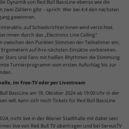
 die Dynamik von Red Bull BassLine ebenso wie die
n zwei Zählern gibt – sprich: Wer bei 4:4 den nächsten
hgang gewonnen.
interaktiv, auf Schiedsrichter:innen wird verzichtet.
er:innen durch das „Electronic Line Calling“
 zwischen den Punkten Stimmen der Teilnehmer ein,
f Ergometern auf ihre nächsten Einsätze vorbereiten.
 der Stars und Fans mit heißen Rhythmen die Stimmung
amte Turnierprogramm vom ersten Aufschlag bis zur
unden.
halle, im Free-TV oder per Livestream
Bull BassLine am 18. Oktober 2024 ab 19:00 Uhr in der
en will, kann sich noch Tickets für Red Bull BassLine
2024, nicht live in der Wiener Stadthalle mit dabei sein
rnier live von Red Bull TV übertragen und bei ServusTV