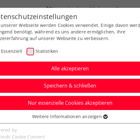
ÖTV
Landesverbände
News
tenschutzeinstellungen
 unserer Webseite werden Cookies verwendet. Einige davon wer
Ausbildung
Services
Über uns
ngend benötigt, während es uns andere ermöglichen, Ihre
zererfahrung auf unserer Webseite zu verbessern.
Essenziell
Statistiken
Alle akzeptieren
Speichern & schließen
Nur essenzielle Cookies akzeptieren
ne: Titelverteidiger
Weitere Informationen anzeigen
ssenziell
ine-up an
senzielle Cookies werden für grundlegende Funktionen der
ered by
bseite benötigt. Dadurch ist gewährleistet, dass die Webseite
linski Cookie Consent