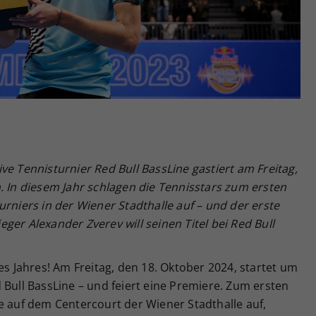
Zweck
generierte ID, für die historische Speicherung
Ihrer vorgenommen Einstellungen, falls der
Webseiten-Betreiber dies eingestellt hat.
ve Tennisturnier Red Bull BassLine gastiert am Freitag,
. In diesem Jahr schlagen die Tennisstars zum ersten
urniers in der Wiener Stadthalle auf – und der erste
ieger Alexander Zverev will seinen Titel bei Red Bull
es Jahres! Am Freitag, den 18. Oktober 2024, startet um
 Bull BassLine – und feiert eine Premiere. Zum ersten
e auf dem Centercourt der Wiener Stadthalle auf,