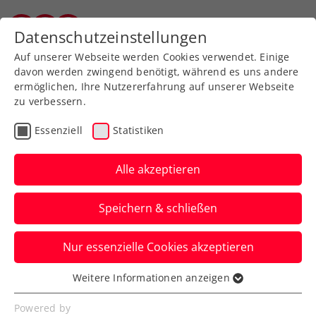
Zurück zur Newsübersicht
Datenschutzeinstellungen
Salzburger Tennisverband
Auf unserer Webseite werden Cookies verwendet. Einige
davon werden zwingend benötigt, während es uns andere
ermöglichen, Ihre Nutzererfahrung auf unserer Webseite
zu verbessern.
Turniere
ATP
Essenziell
Statistiken
Vorverkauf für Erste Bank
Open 2024 startet mit
Alle akzeptieren
Tickets zu Preisen von
Speichern & schließen
2023
Nur essenzielle Cookies akzeptieren
Am 1. Dezember um 11:00 Uhr geht es
los. Mit beantragtem „Early Access“ auch
Weitere Informationen anzeigen
Essenziell
schon am 30. November.
Essenzielle Cookies werden für grundlegende
Powered by