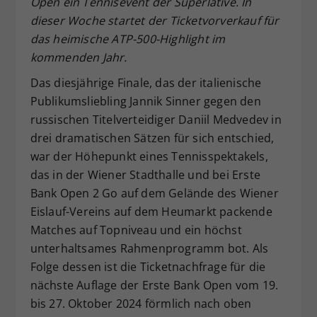
Open ein Tennisevent der Superlative. In
Dieser Wert speichert Ihre Consent-
dieser Woche startet der Ticketvorverkauf für
Einstellungen. Unter anderem eine
das heimische ATP-500-Highlight im
zufällig generierte ID, für die
kommenden Jahr.
Zweck
historische Speicherung Ihrer
vorgenommen Einstellungen, falls der
Das diesjährige Finale, das der italienische
Webseiten-Betreiber dies eingestellt
Publikumsliebling Jannik Sinner gegen den
hat.
russischen Titelverteidiger Daniil Medvedev in
drei dramatischen Sätzen für sich entschied,
war der Höhepunkt eines Tennisspektakels,
das in der Wiener Stadthalle und bei Erste
Bank Open 2 Go auf dem Gelände des Wiener
Eislauf-Vereins auf dem Heumarkt packende
Matches auf Topniveau und ein höchst
unterhaltsames Rahmenprogramm bot. Als
Folge dessen ist die Ticketnachfrage für die
nächste Auflage der Erste Bank Open vom 19.
bis 27. Oktober 2024 förmlich nach oben