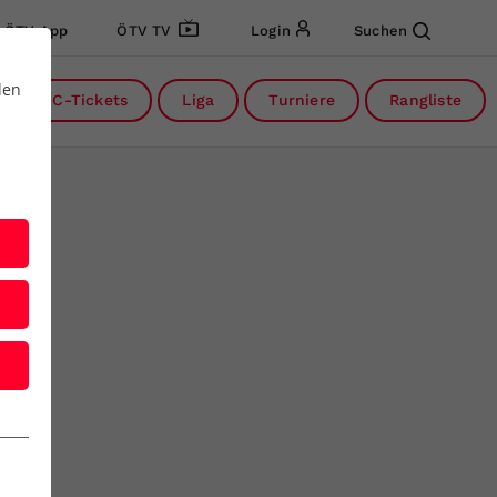
ÖTV App
ÖTV TV
Login
Suchen
den
DC-Tickets
Liga
Turniere
Rangliste