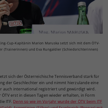
Zweck
generierte ID, für die historische Speicherung
Ihrer vorgenommen Einstellungen, falls der
Webseiten-Betreiber dies eingestellt hat.
-King-Cup-Kapitänin Marion Maruska setzt sich mit dem ÖTV-
 (Trainerinnen) und Eva Rungaldier (Schiedsrichterinnen)
setzt sich der Österreichische Tennisverband stark für
ung der Geschlechter ein und nimmt hierzulande eine
er auch international registriert und gewürdigt wird.
r ÖTV erst in diesen Tagen wieder erhalten, in Form
ie ITF.
Denn so wie im Vorjahr wurde der ÖTV beim ITF
(Gold), Argentinien (Silber) und Frankreich (Bronze) mit