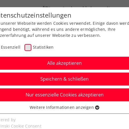
ÖTV
Landesverbände
News
tenschutzeinstellungen
 unserer Webseite werden Cookies verwendet. Einige davon wer
Ausbildung
Services
Über uns
ngend benötigt, während es uns andere ermöglichen, Ihre
zererfahrung auf unserer Webseite zu verbessern.
Essenziell
Statistiken
Alle akzeptieren
Speichern & schließen
Nur essenzielle Cookies akzeptieren
 Auszeichnung für ÖTV
Weitere Informationen anzeigen
ssenziell
 den Frauensport
senzielle Cookies werden für grundlegende Funktionen der
ered by
bseite benötigt. Dadurch ist gewährleistet, dass die Webseite
linski Cookie Consent