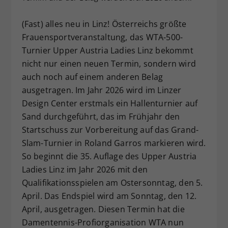
Dieser Wert speichert Ihre Consent-
(Fast) alles neu in Linz! Österreichs größte
Einstellungen. Unter anderem eine
zufällig generierte ID, für die
Frauensportveranstaltung, das WTA-500-
Zweck
historische Speicherung Ihrer
Turnier Upper Austria Ladies Linz bekommt
vorgenommen Einstellungen, falls der
nicht nur einen neuen Termin, sondern wird
Webseiten-Betreiber dies eingestellt
auch noch auf einem anderen Belag
hat.
ausgetragen. Im Jahr 2026 wird im Linzer
Design Center erstmals ein Hallenturnier auf
Sand durchgeführt, das im Frühjahr den
Startschuss zur Vorbereitung auf das Grand-
Slam-Turnier in Roland Garros markieren wird.
So beginnt die 35. Auflage des Upper Austria
Ladies Linz im Jahr 2026 mit den
Qualifikationsspielen am Ostersonntag, den 5.
April. Das Endspiel wird am Sonntag, den 12.
April, ausgetragen. Diesen Termin hat die
Damentennis-Profiorganisation WTA nun