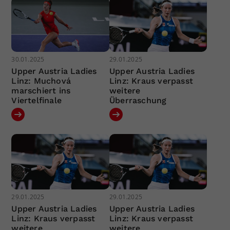
30.01.2025
29.01.2025
Upper Austria Ladies
Upper Austria Ladies
Linz: Muchová
Linz: Kraus verpasst
marschiert ins
weitere
Viertelfinale
Überraschung
29.01.2025
29.01.2025
Upper Austria Ladies
Upper Austria Ladies
Linz: Kraus verpasst
Linz: Kraus verpasst
weitere
weitere