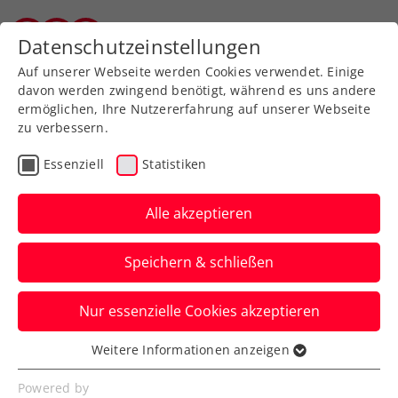
Zurück zur Newsübersicht
Datenschutzeinstellungen
Salzburger Tennisverband
Auf unserer Webseite werden Cookies verwendet. Einige
davon werden zwingend benötigt, während es uns andere
ermöglichen, Ihre Nutzererfahrung auf unserer Webseite
zu verbessern.
WTA
Turniere
Essenziell
Statistiken
Upper Austria Ladies Linz
2026: Osterpremiere auf
Alle akzeptieren
Sand
Speichern & schließen
Das WTA-500-Heimturnier findet nächstes
Nur essenzielle Cookies akzeptieren
Jahr erst vom 5. bis 12. April und auf
einem neuen Belag statt.
Weitere Informationen anzeigen
Essenziell
Verfasst von: Presseaussendung / Redaktion, 25.08.2025
Essenzielle Cookies werden für grundlegende
Powered by