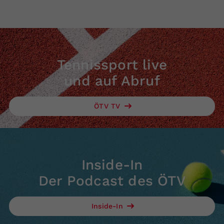
Tennissport live
und auf Abruf
ÖTV TV
Inside-In
Der Podcast des ÖTV
Inside-In