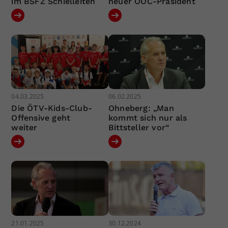
im BSFZ Schielleiten
neuer ÖOC-Präsident
04.03.2025
06.02.2025
Die ÖTV-Kids-Club-
Ohneberg: „Man
Offensive geht
kommt sich nur als
weiter
Bittsteller vor“
21.01.2025
30.12.2024