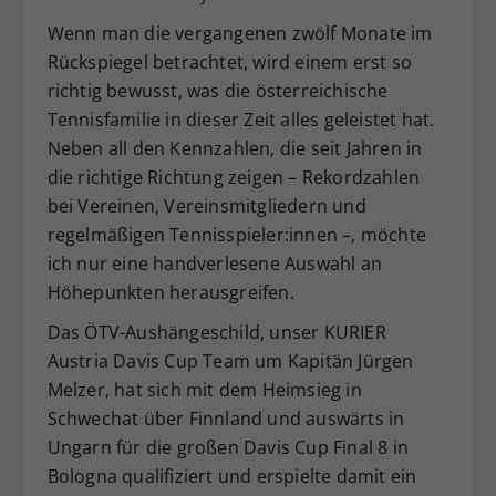
Dieser Wert speichert Ihre Consent-
Wenn man die vergangenen zwölf Monate im
Einstellungen. Unter anderem eine
Rückspiegel betrachtet, wird einem erst so
zufällig generierte ID, für die
richtig bewusst, was die österreichische
Zweck
historische Speicherung Ihrer
Tennisfamilie in dieser Zeit alles geleistet hat.
vorgenommen Einstellungen, falls der
Neben all den Kennzahlen, die seit Jahren in
Webseiten-Betreiber dies eingestellt
hat.
die richtige Richtung zeigen – Rekordzahlen
bei Vereinen, Vereinsmitgliedern und
regelmäßigen Tennisspieler:innen –, möchte
ich nur eine handverlesene Auswahl an
Höhepunkten herausgreifen.
Das ÖTV-Aushängeschild, unser KURIER
Austria Davis Cup Team um Kapitän Jürgen
Melzer, hat sich mit dem Heimsieg in
Schwechat über Finnland und auswärts in
Ungarn für die großen Davis Cup Final 8 in
Bologna qualifiziert und erspielte damit ein