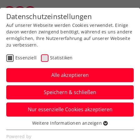
Zurück zur Newsübersicht
Datenschutzeinstellungen
Salzburger Tennisverband
Auf unserer Webseite werden Cookies verwendet. Einige
davon werden zwingend benötigt, während es uns andere
ermöglichen, Ihre Nutzererfahrung auf unserer Webseite
zu verbessern.
Verbands-Info
Essenziell
Statistiken
Weihnachtsgrüße von
ÖTV-Präsident Martin
Alle akzeptieren
Ohneberg
Speichern & schließen
Die Zeit zwischen den Jahren bietet
Nur essenzielle Cookies akzeptieren
alljährlich die Gelegenheit für eine Bilanz
des ablaufenden Jahres und einen
Weitere Informationen anzeigen
Essenziell
Ausblick auf das kommende.
Essenzielle Cookies werden für grundlegende
Powered by