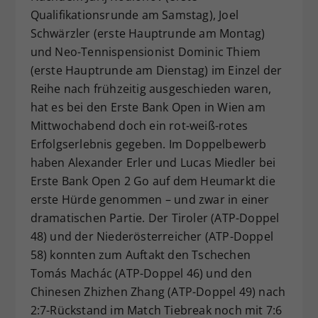
Qualifikationsrunde am Samstag), Joel
Dieser Wert speichert Ihre Consent-
Schwärzler (erste Hauptrunde am Montag)
Einstellungen. Unter anderem eine
zufällig generierte ID, für die
und Neo-Tennispensionist Dominic Thiem
Zweck
historische Speicherung Ihrer
(erste Hauptrunde am Dienstag) im Einzel der
vorgenommen Einstellungen, falls der
Reihe nach frühzeitig ausgeschieden waren,
Webseiten-Betreiber dies eingestellt
hat es bei den Erste Bank Open in Wien am
hat.
Mittwochabend doch ein rot-weiß-rotes
Erfolgserlebnis gegeben. Im Doppelbewerb
haben Alexander Erler und Lucas Miedler bei
Erste Bank Open 2 Go auf dem Heumarkt die
erste Hürde genommen – und zwar in einer
dramatischen Partie. Der Tiroler (ATP-Doppel
48) und der Niederösterreicher (ATP-Doppel
58) konnten zum Auftakt den Tschechen
Tomás Machác (ATP-Doppel 46) und den
Chinesen Zhizhen Zhang (ATP-Doppel 49) nach
2:7-Rückstand im Match Tiebreak noch mit 7:6