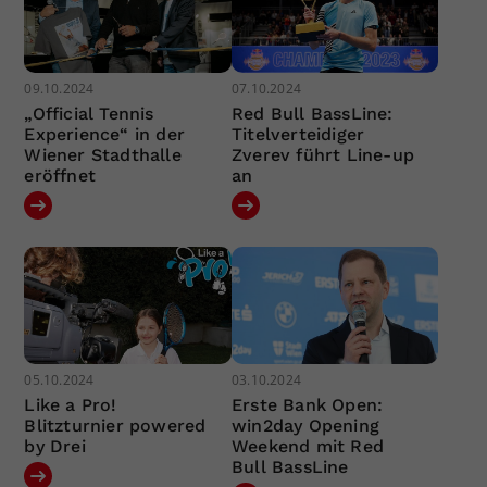
09.10.2024
07.10.2024
„Official Tennis
Red Bull BassLine:
Experience“ in der
Titelverteidiger
Wiener Stadthalle
Zverev führt Line-up
eröffnet
an
05.10.2024
03.10.2024
Like a Pro!
Erste Bank Open:
Blitzturnier powered
win2day Opening
by Drei
Weekend mit Red
Bull BassLine