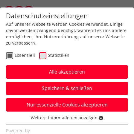
Zurück zur Newsübersicht
Datenschutzeinstellungen
Salzburger Tennisverband
Auf unserer Webseite werden Cookies verwendet. Einige
davon werden zwingend benötigt, während es uns andere
ermöglichen, Ihre Nutzererfahrung auf unserer Webseite
zu verbessern.
Turniere
ATP
Essenziell
Statistiken
Erste Bank Open:
Erler/Miedler drehen
Alle akzeptieren
Auftaktmatch in Wien
Speichern & schließen
Österreichs Spitzenteam steht beim ATP-
Nur essenzielle Cookies akzeptieren
500-Heimturnier im Doppel im
Viertelfinale.
Weitere Informationen anzeigen
Essenziell
Verfasst von: Manuel Wachta, 23.10.2024
Essenzielle Cookies werden für grundlegende
Powered by