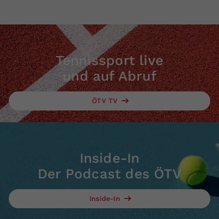
Tennissport live
und auf Abruf
ÖTV TV
Inside-In
Der Podcast des ÖTV
Inside-In