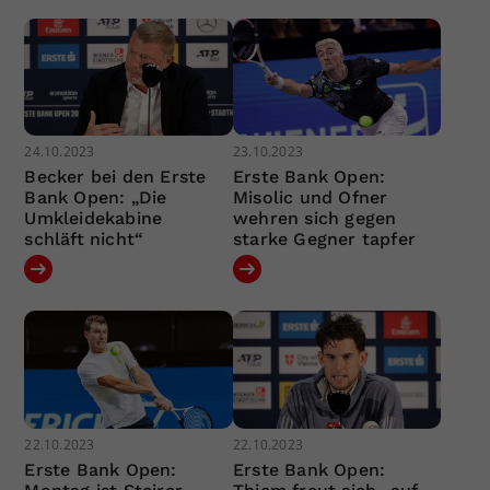
24.10.2023
23.10.2023
Becker bei den Erste
Erste Bank Open:
Bank Open: „Die
Misolic und Ofner
Umkleidekabine
wehren sich gegen
schläft nicht“
starke Gegner tapfer
22.10.2023
22.10.2023
Erste Bank Open:
Erste Bank Open: