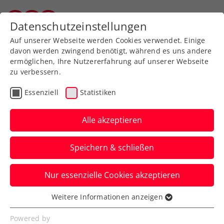
Zurück zur Newsübersicht
Datenschutzeinstellungen
Salzburger Tennisverband
Auf unserer Webseite werden Cookies verwendet. Einige
davon werden zwingend benötigt, während es uns andere
ermöglichen, Ihre Nutzererfahrung auf unserer Webseite
zu verbessern.
Turniere
ATP
Essenziell
Statistiken
„Official Tennis
Experience“: Thomas
Alle akzeptieren
Musters Pokale
Speichern & schließen
bestaunen
Nur essenzielle Cookies akzeptieren
Die letzte Chance dazu gibt es ab 9.
Oktober 2024 bei einer neuen Ausstellung
Weitere Informationen anzeigen
Essenziell
in der Wiener Stadthalle.
Essenzielle Cookies werden für grundlegende
Powered by