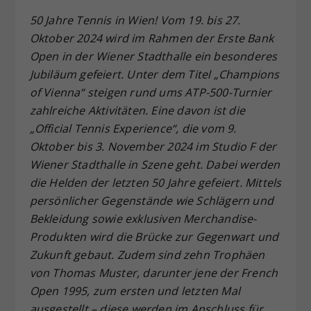
Dieser Wert speichert Ihre Consent-
50 Jahre Tennis in Wien! Vom 19. bis 27.
Einstellungen. Unter anderem eine
Oktober 2024 wird im Rahmen der Erste Bank
zufällig generierte ID, für die
Open in der Wiener Stadthalle ein besonderes
Zweck
historische Speicherung Ihrer
Jubiläum gefeiert. Unter dem Titel „Champions
vorgenommen Einstellungen, falls der
of Vienna“ steigen rund ums ATP-500-Turnier
Webseiten-Betreiber dies eingestellt
hat.
zahlreiche Aktivitäten. Eine davon ist die
„Official Tennis Experience“, die vom 9.
Oktober bis 3. November 2024 im Studio F der
Wiener Stadthalle in Szene geht. Dabei werden
die Helden der letzten 50 Jahre gefeiert. Mittels
persönlicher Gegenstände wie Schlägern und
Bekleidung sowie exklusiven Merchandise-
Produkten wird die Brücke zur Gegenwart und
Zukunft gebaut. Zudem sind zehn Trophäen
von Thomas Muster, darunter jene der French
Open 1995, zum ersten und letzten Mal
ausgestellt – diese werden im Anschluss für